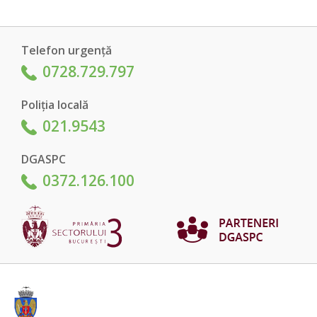
Telefon urgență
0728.729.797
Poliția locală
021.9543
DGASPC
0372.126.100