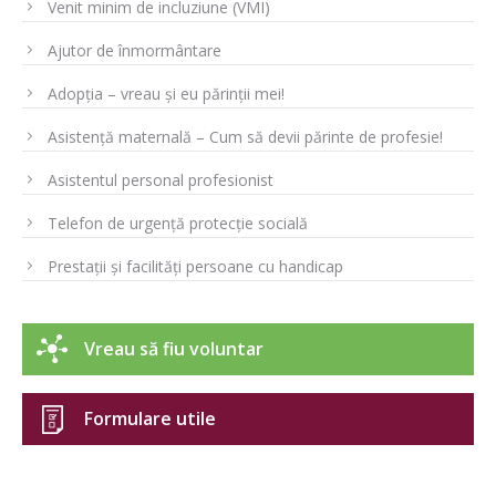
Venit minim de incluziune (VMI)
Ajutor de înmormântare
Adopția – vreau și eu părinții mei!
Asistență maternală – Cum să devii părinte de profesie!
Asistentul personal profesionist
Telefon de urgență protecție socială
Prestații și facilități persoane cu handicap
Vreau să fiu voluntar
Formulare utile