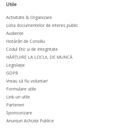
Utile
Activitate & Organizare
Lista documentelor de interes public
Audiențe
Hotărâri de Consiliu
Codul Etic și de Integritate
HĂRȚUIRE LA LOCUL DE MUNCĂ
Legislație
GDPR
Vreau să fiu voluntar!
Formulare utile
Link-uri utile
Parteneri
Sponsorizare
Anunțuri Achiziții Publice