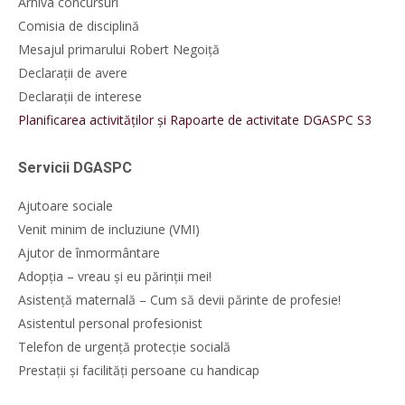
Arhiva concursuri
Comisia de disciplină
Mesajul primarului Robert Negoiță
Declarații de avere
Declarații de interese
Planificarea activităților și Rapoarte de activitate DGASPC S3
Servicii DGASPC
Ajutoare sociale
Venit minim de incluziune (VMI)
Ajutor de înmormântare
Adopția – vreau și eu părinții mei!
Asistență maternală – Cum să devii părinte de profesie!
Asistentul personal profesionist
Telefon de urgență protecție socială
Prestații și facilități persoane cu handicap