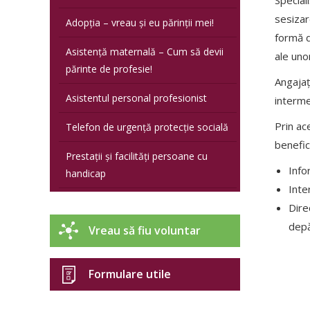
sesizar
Adopția – vreau și eu părinții mei!
formă d
Asistență maternală – Cum să devii
ale uno
părinte de profesie!
Angajaț
Asistentul personal profesionist
interme
Prin ace
Telefon de urgență protecție socială
benefic
Prestații și facilități persoane cu
Info
handicap
Inter
Dire
depă
Vreau să fiu voluntar
Formulare utile