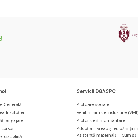
3
noi
Servicii DGASPC
e Generală
Ajutoare sociale
a Instituției
Venit minim de incluziune (VMI
ăți angajare
Ajutor de înmormântare
ncursuri
Adopția – vreau și eu părinții m
Asistență maternală – Cum să 
e disciplină