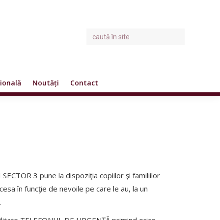
ională
Noutăți
Contact
R 3 pune la dispoziţia copiilor şi familiilor
a în funcţie de nevoile pe care le au, la un
.
nsabilitate TELEFONUL DE URGENŢĂ primind orice