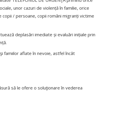
iale, unor cazuri de violență în familie, orice
e copii / persoane, copii români migranți victime
uează deplasări imediate și evaluări inițiale prin
nță.
i famiilor aflate în nevoie, astfel încât
 măsură să le ofere o soluţionare în vederea