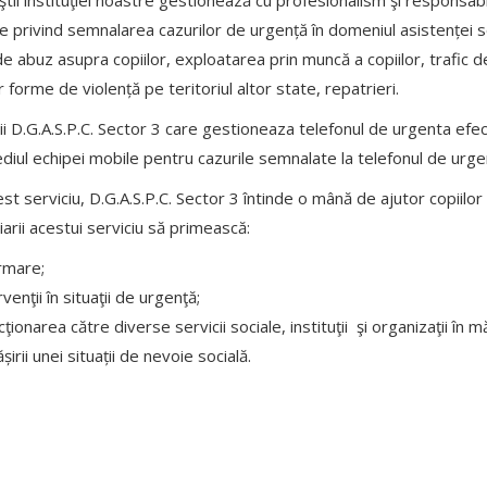
e privind semnalarea cazurilor de urgență în domeniul asistenței soc
e abuz asupra copiilor, exploatarea prin muncă a copiilor, trafic d
r forme de violență pe teritoriul altor state, repatrieri.
ii D.G.A.S.P.C. Sector 3 care gestioneaza telefonul de urgenta efect
diul echipei mobile pentru cazurile semnalate la telefonul de urge
st serviciu, D.G.A.S.P.C. Sector 3 întinde o mână de ajutor copiilor ş
iarii acestui serviciu să primească:
rmare;
venţii în situaţii de urgenţă;
cţionarea către diverse servicii sociale, instituţii şi organizaţii în
șirii unei situații de nevoie socială.