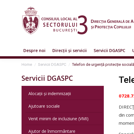
Despre noi
Direcții și servicii
Servicii DGASPC
You are here:
Home
Servicii DGASPC
Telefon de urgență protecție social
Servicii DGASPC
Tel
Alocații și indemnizații
0728.7
Ajutoare sociale
DIRECŢ
din com
Venit minim de incluziune (VMI)
moment 
Ajutor de înmormântare
Special