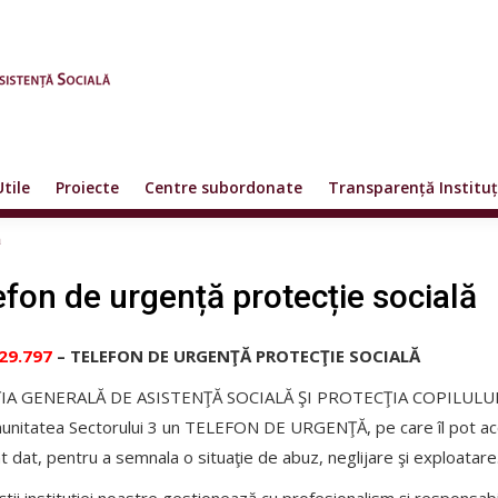
Utile
Proiecte
Centre subordonate
Transparență Instituț
ă
efon de urgență protecție socială
29.797
– TELEFON DE URGENŢĂ PROTECŢIE SOCIALĂ
IA GENERALĂ DE ASISTENŢĂ SOCIALĂ ŞI PROTECŢIA COPILULUI SECTO
unitatea Sectorului 3 un TELEFON DE URGENŢĂ, pe care îl pot acces
dat, pentru a semnala o situaţie de abuz, neglijare şi exploatare
iştii instituţiei noastre gestionează cu profesionalism şi respo