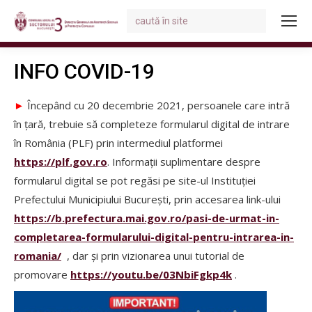
Search:
You are here:
INFO COVID-19
►
Începând cu 20 decembrie 2021, persoanele care intră
în țară, trebuie să completeze formularul digital de intrare
în România (PLF) prin intermediul platformei
https://plf.gov.ro
. Informații suplimentare despre
formularul digital se pot regăsi pe site-ul Instituției
Prefectului Municipiului București, prin accesarea link-ului
https://b.prefectura.mai.gov.ro/pasi-de-urmat-in-
completarea-formularului-digital-pentru-intrarea-in-
romania/
, dar și prin vizionarea unui tutorial de
promovare
https://youtu.be/03NbiFgkp4k
.