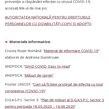
prevenție a răspândirii infecției cu virusul COVID-19,
accesați link-ul de mai jos:
AUTORITATEA NAȚIONALĂ PENTRU DREPTURILE
PERSOANELOR CU DIZABILITĂȚI,COPII ȘI ADOPȚII
►
Materiale informative
:
Crucea Roșie Română: “
Material de informare COVID-19
”
elaborat de Andreea Dumitroaie
ANDPDCA: “
GHID COVID_Easy to read
”
ANDPDCA:
“Măsuri de sprijin”
Poster UNICEF: “
Cum să fii bine protejat de infecția cu noul
coronavirus (COVID-19)
”
D.G.A.S.P.C. Sector 3: “
Plan de măsuri al D.G.A.S.P.C. Sector 3
pentru perioada 18.05.2020 – 16.06.2020
”