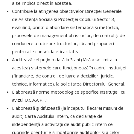
a se implica direct în acestea.
Contribuie la atingerea obiectivelor Direcţiei Generale
de Asistenţă Socială şi Protecţiei Copilului Sector 3,
evaluând, printr-o abordare sistematică şi metodică,
procesele de management al riscurilor, de control şi de
conducere a tuturor structurilor, făcând propuneri
pentru a le consolida eficacitatea.
Auditează cel puţin o dată la 3 ani (fără a se limita la
acestea) sistemele care funcţionează în cadrul instituţiei
(financiare, de control, de luare a deciziilor, juridic,
tehnice, informatice), la solicitarea Directorului General.
Elaborează norme metodologice specifice instituţiei, cu
avizul U.C.A.A.P.I.;
Elaborează şi difuzează (la începutul fiecărei misiuni de
audit) Carta Auditului Intern, ca declaraţie de
independenţă a activităţii de audit public intern ce
cuprinde drepturile şi îndatoririle auditorilor şi a celor