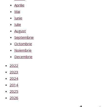
Aprilie
Mai
Iunie
Iulie
August
Septembrie
Octombrie
Noiembrie
Decembrie
2022
2023
2024
2014
2025
2026