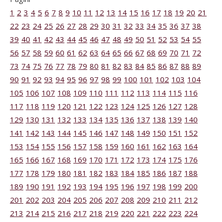
1
2
3
4
5
6
7
8
9
10
11
12
13
14
15
16
17
18
19
20
21
22
23
24
25
26
27
28
29
30
31
32
33
34
35
36
37
38
39
40
41
42
43
44
45
46
47
48
49
50
51
52
53
54
55
56
57
58
59
60
61
62
63
64
65
66
67
68
69
70
71
72
73
74
75
76
77
78
79
80
81
82
83
84
85
86
87
88
89
90
91
92
93
94
95
96
97
98
99
100
101
102
103
104
105
106
107
108
109
110
111
112
113
114
115
116
117
118
119
120
121
122
123
124
125
126
127
128
129
130
131
132
133
134
135
136
137
138
139
140
141
142
143
144
145
146
147
148
149
150
151
152
153
154
155
156
157
158
159
160
161
162
163
164
165
166
167
168
169
170
171
172
173
174
175
176
177
178
179
180
181
182
183
184
185
186
187
188
189
190
191
192
193
194
195
196
197
198
199
200
201
202
203
204
205
206
207
208
209
210
211
212
213
214
215
216
217
218
219
220
221
222
223
224