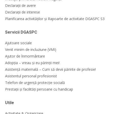
Declarații de avere
Declarații de interese
Planificarea activităților și Rapoarte de activitate DGASPC S3
Servicii DGASPC
Ajutoare sociale
Venit minim de incluziune (VMI)
Ajutor de înmormântare
Adopția – vreau și eu părinții mei!
Asistență maternală – Cum să devii părinte de profesie!
Asistentul personal profesionist
Telefon de urgență protecție socială
Prestații și facilități persoane cu handicap
Utile
Activitate & Organizare