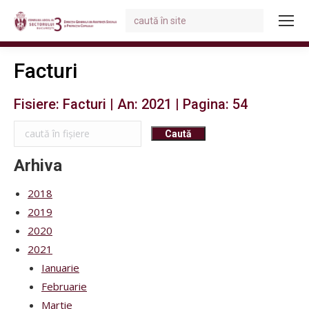
Search:
You are here:
Facturi
Fisiere: Facturi | An: 2021 | Pagina: 54
Arhiva
2018
2019
2020
2021
Ianuarie
Februarie
Martie