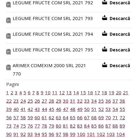
LEGUME FRUCTE COM SRL 2021 792
Descarcă
LEGUME FRUCTE COM SRL 2021 793
Descarcă
LEGUME FRUCTE COM SRL 2021 794
Descarcă
LEGUME FRUCTE COM SRL 2021 795
Descarcă
ARIMEX COMEXIM 2000 SRL 2021
Descarcă
770
Pagini
1
2
3
4
5
6
7
8
9
10
11
12
13
14
15
16
17
18
19
20
21
22
23
24
25
26
27
28
29
30
31
32
33
34
35
36
37
38
39
40
41
42
43
44
45
46
47
48
49
50
51
52
53
54
55
56
57
58
59
60
61
62
63
64
65
66
67
68
69
70
71
72
73
74
75
76
77
78
79
80
81
82
83
84
85
86
87
88
89
90
91
92
93
94
95
96
97
98
99
100
101
102
103
104