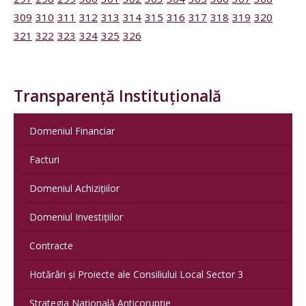
309
310
311
312
313
314
315
316
317
318
319
320
321
322
323
324
325
326
Transparență Instituțională
Domeniul Financiar
Facturi
Domeniul Achizițiilor
Domeniul Investițiilor
Contracte
Hotărâri și Proiecte ale Consiliului Local Sector 3
Strategia Națională Anticorupție