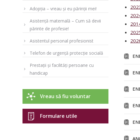
202
Adopția – vreau și eu părinții mei!
202
Asistență maternală – Cum să devii
201
părinte de profesie!
202
202
Asistentul personal profesionist
Telefon de urgență protecție socială
EN
Prestații și facilități persoane cu
EN
handicap
EN
Vreau să fiu voluntar
EN
Formulare utile
EN
AN