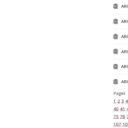
AR
AR
AR
AR
AR
AR
Pagini
1
2
3
4
40
41
75
76
107
10