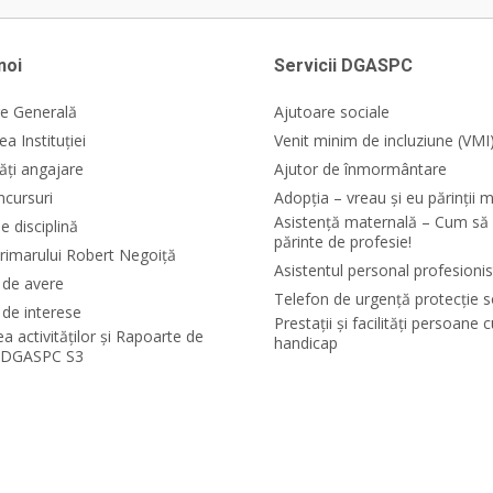
noi
Servicii DGASPC
e Generală
Ajutoare sociale
a Instituției
Venit minim de incluziune (VMI
ăți angajare
Ajutor de înmormântare
ncursuri
Adopția – vreau și eu părinții m
Asistență maternală – Cum să 
e disciplină
părinte de profesie!
rimarului Robert Negoiță
Asistentul personal profesionis
i de avere
Telefon de urgență protecție s
 de interese
Prestații și facilități persoane 
ea activităților și Rapoarte de
handicap
e DGASPC S3