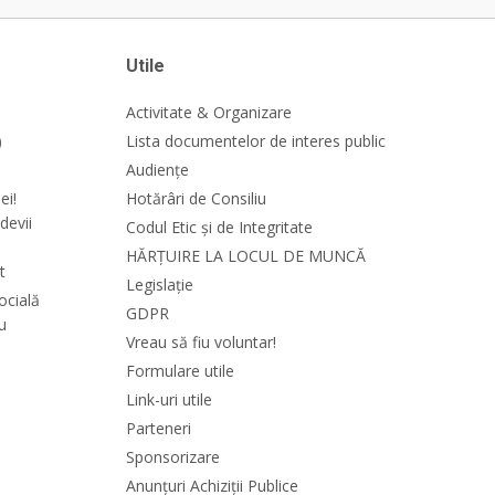
Utile
Activitate & Organizare
)
Lista documentelor de interes public
Audiențe
ei!
Hotărâri de Consiliu
devii
Codul Etic și de Integritate
HĂRȚUIRE LA LOCUL DE MUNCĂ
t
Legislație
ocială
GDPR
cu
Vreau să fiu voluntar!
Formulare utile
Link-uri utile
Parteneri
Sponsorizare
Anunțuri Achiziții Publice