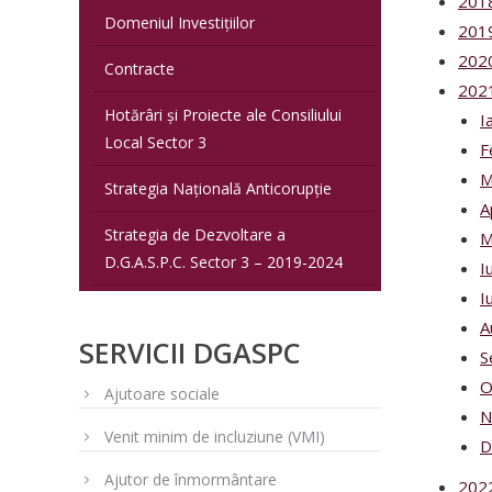
201
Domeniul Investițiilor
201
202
Contracte
202
Hotărâri și Proiecte ale Consiliului
I
Local Sector 3
F
M
Strategia Națională Anticorupție
A
Strategia de Dezvoltare a
M
D.G.A.S.P.C. Sector 3 – 2019-2024
I
I
A
SERVICII DGASPC
S
O
Ajutoare sociale
N
Venit minim de incluziune (VMI)
D
Ajutor de înmormântare
202