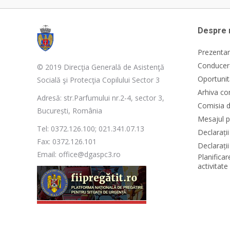
Despre 
Prezentar
Conducere
© 2019 Direcţia Generală de Asistenţă
Oportunit
Socială şi Protecţia Copilului Sector 3
Arhiva co
Adresă: str.Parfumului nr.2-4, sector 3,
Comisia d
București, România
Mesajul p
Tel: 0372.126.100; 021.341.07.13
Declarați
Fax: 0372.126.101
Declarații
Email: office@dgaspc3.ro
Planificar
activitat