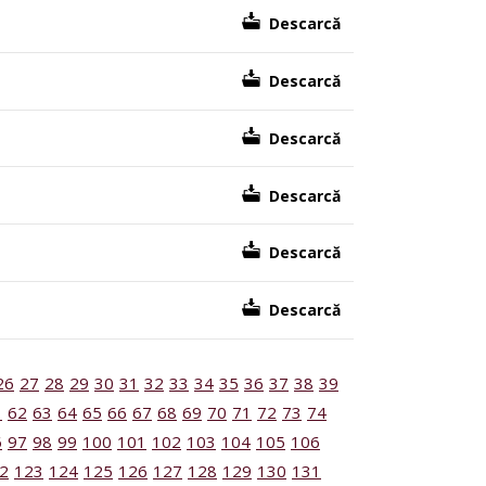
Descarcă
Descarcă
Descarcă
Descarcă
Descarcă
Descarcă
26
27
28
29
30
31
32
33
34
35
36
37
38
39
1
62
63
64
65
66
67
68
69
70
71
72
73
74
6
97
98
99
100
101
102
103
104
105
106
2
123
124
125
126
127
128
129
130
131