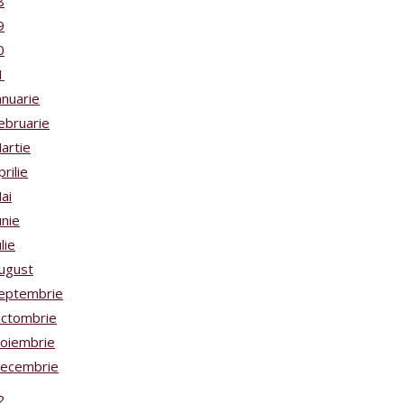
8
9
0
1
anuarie
ebruarie
artie
prilie
ai
unie
ulie
ugust
eptembrie
ctombrie
oiembrie
ecembrie
2