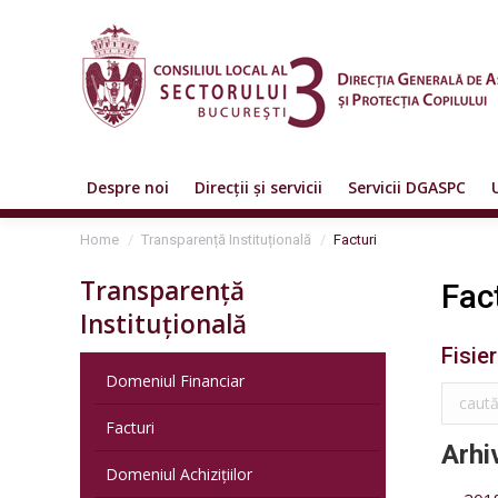
Despre noi
Direcții și servicii
Servicii DGASPC
You are here:
Home
Transparență Instituțională
Facturi
Transparență
Fac
Instituțională
Fisier
Domeniul Financiar
Facturi
Arhi
Domeniul Achizițiilor