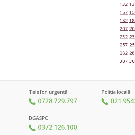
132
13
157
15
182
18
207
20
232
23
257
25
282
28
307
30
Telefon urgență
Poliția locală
0728.729.797
021.954
DGASPC
0372.126.100