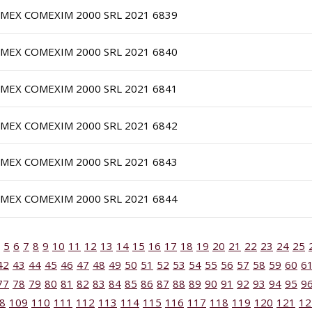
IMEX COMEXIM 2000 SRL 2021 6839
IMEX COMEXIM 2000 SRL 2021 6840
IMEX COMEXIM 2000 SRL 2021 6841
IMEX COMEXIM 2000 SRL 2021 6842
IMEX COMEXIM 2000 SRL 2021 6843
IMEX COMEXIM 2000 SRL 2021 6844
5
6
7
8
9
10
11
12
13
14
15
16
17
18
19
20
21
22
23
24
25
42
43
44
45
46
47
48
49
50
51
52
53
54
55
56
57
58
59
60
6
77
78
79
80
81
82
83
84
85
86
87
88
89
90
91
92
93
94
95
9
8
109
110
111
112
113
114
115
116
117
118
119
120
121
12