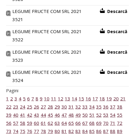
LEGUME FRUCTE COM SRL 2021
Descarcă
3521
LEGUME FRUCTE COM SRL 2021
Descarcă
3522
LEGUME FRUCTE COM SRL 2021
Descarcă
3523
LEGUME FRUCTE COM SRL 2021
Descarcă
3524
Pagini
1
2
3
4
5
6
7
8
9
10
11
12
13
14
15
16
17
18
19
20
21
22
23
24
25
26
27
28
29
30
31
32
33
34
35
36
37
38
39
40
41
42
43
44
45
46
47
48
49
50
51
52
53
54
55
56
57
58
59
60
61
62
63
64
65
66
67
68
69
70
71
72
73
74
75
76
77
78
79
80
81
82
83
84
85
86
87
88
89