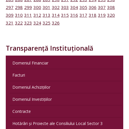
297
298
299
300
301
302
303
304
305
306
307
308
309
310
311
312
313
314
315
316
317
318
319
320
321
322
323
324
325
326
Transparență Instituțională
Domeniul Financiar
Facturi
Domeniul Achizițiilor
Domeniul Investițiilor
Contracte
Hotărâri și Proiecte ale Consiliului Local Sector 3