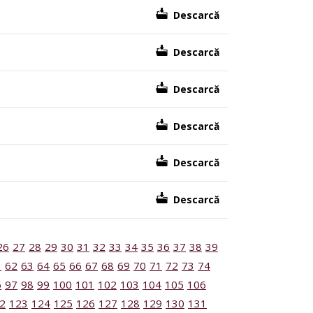
Descarcă
Descarcă
Descarcă
Descarcă
Descarcă
Descarcă
26
27
28
29
30
31
32
33
34
35
36
37
38
39
1
62
63
64
65
66
67
68
69
70
71
72
73
74
6
97
98
99
100
101
102
103
104
105
106
2
123
124
125
126
127
128
129
130
131