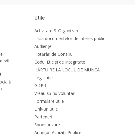
Utile
Activitate & Organizare
)
Lista documentelor de interes public
Audiențe
ei!
Hotărâri de Consiliu
devii
Codul Etic și de Integritate
HĂRȚUIRE LA LOCUL DE MUNCĂ
t
Legislație
ocială
GDPR
cu
Vreau să fiu voluntar!
Formulare utile
Link-uri utile
Parteneri
Sponsorizare
Anunțuri Achiziții Publice