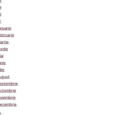
8
9
0
1
anuarie
ebruarie
artie
prilie
ai
unie
ulie
ugust
eptembrie
ctombrie
oiembrie
ecembrie
2