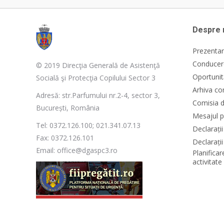
Despre 
Prezentar
Conducere
© 2019 Direcţia Generală de Asistenţă
Oportunit
Socială şi Protecţia Copilului Sector 3
Arhiva co
Adresă: str.Parfumului nr.2-4, sector 3,
Comisia d
București, România
Mesajul p
Tel: 0372.126.100; 021.341.07.13
Declarați
Fax: 0372.126.101
Declarații
Email: office@dgaspc3.ro
Planificar
activitat