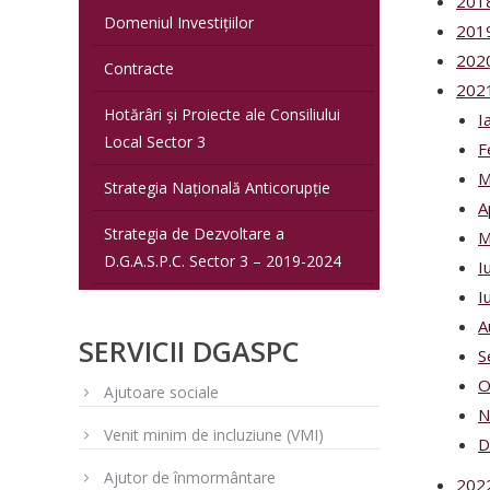
201
Domeniul Investițiilor
201
202
Contracte
202
Hotărâri și Proiecte ale Consiliului
I
Local Sector 3
F
M
Strategia Națională Anticorupție
A
Strategia de Dezvoltare a
M
D.G.A.S.P.C. Sector 3 – 2019-2024
I
I
A
SERVICII DGASPC
S
O
Ajutoare sociale
N
Venit minim de incluziune (VMI)
D
Ajutor de înmormântare
202