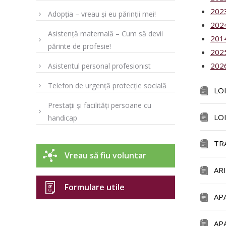
202
Adopția – vreau și eu părinții mei!
202
Asistență maternală – Cum să devii
201
părinte de profesie!
202
202
Asistentul personal profesionist
Telefon de urgență protecție socială
LO
Prestații și facilități persoane cu
LO
handicap
TR
Vreau să fiu voluntar
AR
Formulare utile
AP
AP