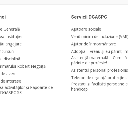
noi
Servicii DGASPC
e Generală
Ajutoare sociale
a Instituției
Venit minim de incluziune (VMI
ăți angajare
Ajutor de înmormântare
ncursuri
Adopția – vreau și eu părinții m
Asistență maternală – Cum să 
e disciplină
părinte de profesie!
rimarului Robert Negoiță
Asistentul personal profesionis
i de avere
Telefon de urgență protecție s
 de interese
Prestații și facilități persoane 
ea activităților și Rapoarte de
handicap
e DGASPC S3