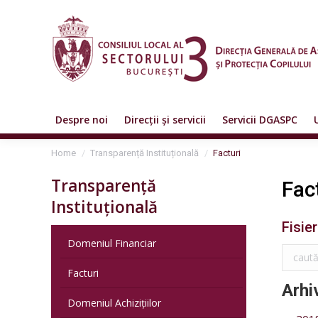
Despre noi
Direcții și servicii
Servicii DGASPC
You are here:
Home
Transparență Instituțională
Facturi
Transparență
Fac
Instituțională
Fisie
Domeniul Financiar
Facturi
Arhi
Domeniul Achizițiilor