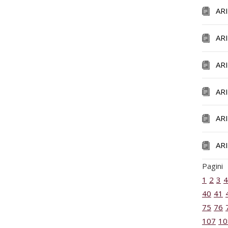
AR
AR
AR
AR
AR
AR
Pagini
1
2
3
4
40
41
75
76
107
10