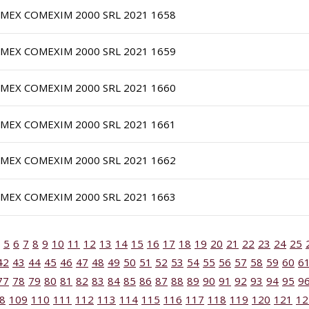
IMEX COMEXIM 2000 SRL 2021 1658
IMEX COMEXIM 2000 SRL 2021 1659
IMEX COMEXIM 2000 SRL 2021 1660
IMEX COMEXIM 2000 SRL 2021 1661
IMEX COMEXIM 2000 SRL 2021 1662
IMEX COMEXIM 2000 SRL 2021 1663
5
6
7
8
9
10
11
12
13
14
15
16
17
18
19
20
21
22
23
24
25
42
43
44
45
46
47
48
49
50
51
52
53
54
55
56
57
58
59
60
6
77
78
79
80
81
82
83
84
85
86
87
88
89
90
91
92
93
94
95
9
8
109
110
111
112
113
114
115
116
117
118
119
120
121
12