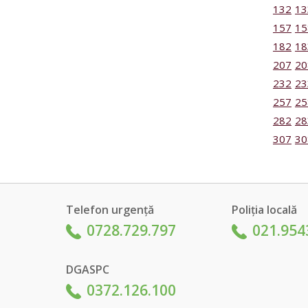
132
13
157
15
182
18
207
20
232
23
257
25
282
28
307
30
Telefon urgență
Poliția locală
0728.729.797
021.954
DGASPC
0372.126.100