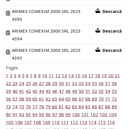
ARIMEX COMEXIM 2000 SRL 2023
Descarcă
4393
ARIMEX COMEXIM 2000 SRL 2023
Descarcă
4394
ARIMEX COMEXIM 2000 SRL 2023
Descarcă
4395
Pagini
1
2
3
4
5
6
7
8
9
10
11
12
13
14
15
16
17
18
19
20
21
22
23
24
25
26
27
28
29
30
31
32
33
34
35
36
37
38
39
40
41
42
43
44
45
46
47
48
49
50
51
52
53
54
55
56
57
58
59
60
61
62
63
64
65
66
67
68
69
70
71
72
73
74
75
76
77
78
79
80
81
82
83
84
85
86
87
88
89
90
91
92
93
94
95
96
97
98
99
100
101
102
103
104
105
106
107
108
109
110
111
112
113
114
115
116