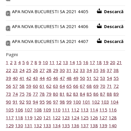
APA NOVA BUCURESTI SA 2021 4405
Descarcă
APA NOVA BUCURESTI SA 2021 4406
Descarcă
APA NOVA BUCURESTI SA 2021 4407
Descarcă
Pagini
1
2
3
4
5
6
7
8
9
10
11
12
13
14
15
16
17
18
19
20
21
22
23
24
25
26
27
28
29
30
31
32
33
34
35
36
37
38
39
40
41
42
43
44
45
46
47
48
49
50
51
52
53
54
55
56
57
58
59
60
61
62
63
64
65
66
67
68
69
70
71
72
73
74
75
76
77
78
79
80
81
82
83
84
85
86
87
88
89
90
91
92
93
94
95
96
97
98
99
100
101
102
103
104
105
106
107
108
109
110
111
112
113
114
115
116
117
118
119
120
121
122
123
124
125
126
127
128
129
130
131
132
133
134
135
136
137
138
139
140