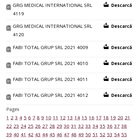
GRG MEDICAL INTERNATIONAL SRL
Descarcă
4119
GRG MEDICAL INTERNATIONAL SRL
Descarcă
4120
FABI TOTAL GRUP SRL 2021 4009
Descarcă
FABI TOTAL GRUP SRL 2021 4010
Descarcă
FABI TOTAL GRUP SRL 2021 4011
Descarcă
FABI TOTAL GRUP SRL 2021 4012
Descarcă
Pagini
1
2
3
4
5
6
7
8
9
10
11
12
13
14
15
16
17
18
19
20
21
22
23
24
25
26
27
28
29
30
31
32
33
34
35
36
37
38
39
40
41
42
43
44
45
46
47
48
49
50
51
52
53
54
55