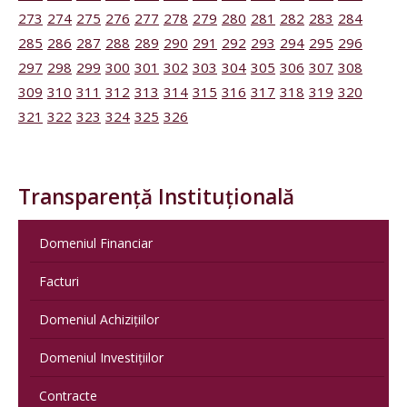
273
274
275
276
277
278
279
280
281
282
283
284
285
286
287
288
289
290
291
292
293
294
295
296
297
298
299
300
301
302
303
304
305
306
307
308
309
310
311
312
313
314
315
316
317
318
319
320
321
322
323
324
325
326
Transparență Instituțională
Domeniul Financiar
Facturi
Domeniul Achizițiilor
Domeniul Investițiilor
Contracte