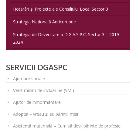
Hotărâri și Proiecte ale Consiliului Local Sector 3
Strategia Națională Anticorupție
Strategia de Dezvoltare a D.G.A.S.P.C. Sector 3 – 2019-
2024
SERVICII DGASPC
Ajutoare sociale
Venit minim de incluziune (VMI)
Ajutor de înmormântare
Adopția – vreau și eu părinții mei!
Asistență maternală – Cum să devii părinte de profesie!