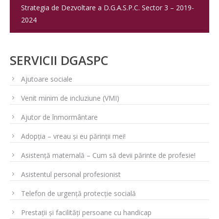
Strategia de Dezvoltare a D.G.A.S.P.C. Sector 3 – 2019-
2024
SERVICII DGASPC
Ajutoare sociale
Venit minim de incluziune (VMI)
Ajutor de înmormântare
Adopția – vreau și eu părinții mei!
Asistență maternală – Cum să devii părinte de profesie!
Asistentul personal profesionist
Telefon de urgență protecție socială
Prestații și facilități persoane cu handicap