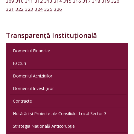
309
310
311
312
313
314
315
316
317
318
319
320
321
322
323
324
325
326
Transparență Instituțională
Domeniul Financiar
Facturi
Domeniul Achizițiilor
Domeniul Investițiilor
Contracte
Hotărâri și Proiecte ale Consiliului Local Sector 3
Strategia Națională Anticorupție