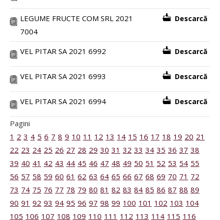
LEGUME FRUCTE COM SRL 2021
Descarcă
7004
VEL PITAR SA 2021 6992
Descarcă
VEL PITAR SA 2021 6993
Descarcă
VEL PITAR SA 2021 6994
Descarcă
Pagini
1
2
3
4
5
6
7
8
9
10
11
12
13
14
15
16
17
18
19
20
21
22
23
24
25
26
27
28
29
30
31
32
33
34
35
36
37
38
39
40
41
42
43
44
45
46
47
48
49
50
51
52
53
54
55
56
57
58
59
60
61
62
63
64
65
66
67
68
69
70
71
72
73
74
75
76
77
78
79
80
81
82
83
84
85
86
87
88
89
90
91
92
93
94
95
96
97
98
99
100
101
102
103
104
105
106
107
108
109
110
111
112
113
114
115
116