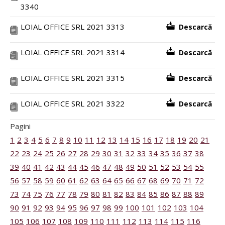
3340
LOIAL OFFICE SRL 2021 3313
Descarcă
LOIAL OFFICE SRL 2021 3314
Descarcă
LOIAL OFFICE SRL 2021 3315
Descarcă
LOIAL OFFICE SRL 2021 3322
Descarcă
Pagini
1
2
3
4
5
6
7
8
9
10
11
12
13
14
15
16
17
18
19
20
21
22
23
24
25
26
27
28
29
30
31
32
33
34
35
36
37
38
39
40
41
42
43
44
45
46
47
48
49
50
51
52
53
54
55
56
57
58
59
60
61
62
63
64
65
66
67
68
69
70
71
72
73
74
75
76
77
78
79
80
81
82
83
84
85
86
87
88
89
90
91
92
93
94
95
96
97
98
99
100
101
102
103
104
105
106
107
108
109
110
111
112
113
114
115
116