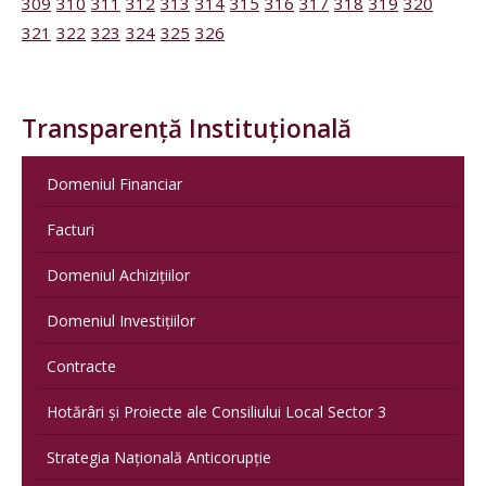
309
310
311
312
313
314
315
316
317
318
319
320
321
322
323
324
325
326
Transparență Instituțională
Domeniul Financiar
Facturi
Domeniul Achizițiilor
Domeniul Investițiilor
Contracte
Hotărâri și Proiecte ale Consiliului Local Sector 3
Strategia Națională Anticorupție