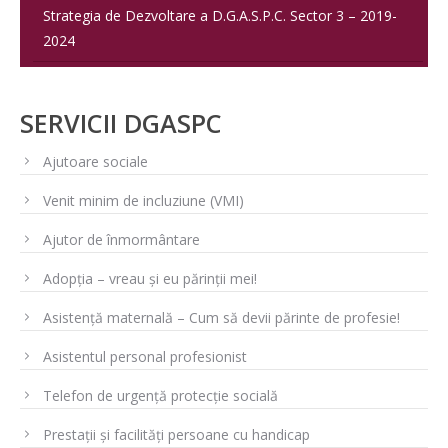
Strategia de Dezvoltare a D.G.A.S.P.C. Sector 3 – 2019-
2024
SERVICII DGASPC
Ajutoare sociale
Venit minim de incluziune (VMI)
Ajutor de înmormântare
Adopția – vreau și eu părinții mei!
Asistență maternală – Cum să devii părinte de profesie!
Asistentul personal profesionist
Telefon de urgență protecție socială
Prestații și facilități persoane cu handicap