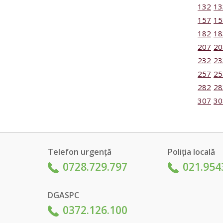
132
13
157
15
182
18
207
20
232
23
257
25
282
28
307
30
Telefon urgență
Poliția locală
0728.729.797
021.954
DGASPC
0372.126.100