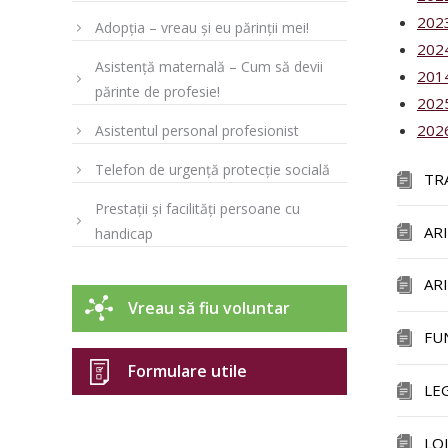
202
Adopția – vreau și eu părinții mei!
202
Asistență maternală – Cum să devii
201
părinte de profesie!
202
202
Asistentul personal profesionist
Telefon de urgență protecție socială
TR
Prestații și facilități persoane cu
AR
handicap
AR
Vreau să fiu voluntar
FU
Formulare utile
LE
LO