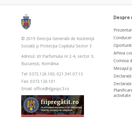
Despre 
Prezentar
Conducere
© 2019 Direcţia Generală de Asistenţă
Oportunit
Socială şi Protecţia Copilului Sector 3
Arhiva co
Adresă: str.Parfumului nr.2-4, sector 3,
Comisia d
București, România
Mesajul p
Tel: 0372.126.100; 021.341.07.13
Declarați
Fax: 0372.126.101
Declarații
Email: office@dgaspc3.ro
Planificar
activitat