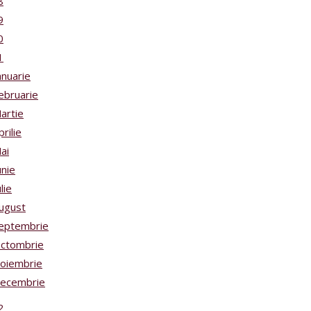
8
9
0
1
anuarie
ebruarie
artie
prilie
ai
unie
ulie
ugust
eptembrie
ctombrie
oiembrie
ecembrie
2