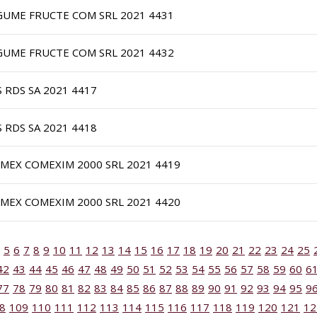
GUME FRUCTE COM SRL 2021 4431
GUME FRUCTE COM SRL 2021 4432
S RDS SA 2021 4417
S RDS SA 2021 4418
IMEX COMEXIM 2000 SRL 2021 4419
IMEX COMEXIM 2000 SRL 2021 4420
5
6
7
8
9
10
11
12
13
14
15
16
17
18
19
20
21
22
23
24
25
42
43
44
45
46
47
48
49
50
51
52
53
54
55
56
57
58
59
60
6
77
78
79
80
81
82
83
84
85
86
87
88
89
90
91
92
93
94
95
9
8
109
110
111
112
113
114
115
116
117
118
119
120
121
12