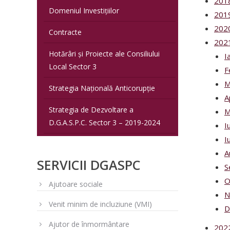
201
Domeniul Investițiilor
201
202
Contracte
202
Hotărâri și Proiecte ale Consiliului
I
Local Sector 3
F
M
Strategia Națională Anticorupție
A
Strategia de Dezvoltare a
M
D.G.A.S.P.C. Sector 3 – 2019-2024
I
I
A
SERVICII DGASPC
S
O
Ajutoare sociale
N
Venit minim de incluziune (VMI)
D
Ajutor de înmormântare
202