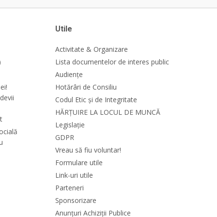
Utile
Activitate & Organizare
)
Lista documentelor de interes public
Audiențe
ei!
Hotărâri de Consiliu
devii
Codul Etic și de Integritate
HĂRȚUIRE LA LOCUL DE MUNCĂ
t
Legislație
ocială
GDPR
cu
Vreau să fiu voluntar!
Formulare utile
Link-uri utile
Parteneri
Sponsorizare
Anunțuri Achiziții Publice