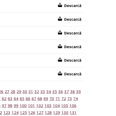
Descarcă
Descarcă
Descarcă
Descarcă
Descarcă
Descarcă
26
27
28
29
30
31
32
33
34
35
36
37
38
39
1
62
63
64
65
66
67
68
69
70
71
72
73
74
6
97
98
99
100
101
102
103
104
105
106
2
123
124
125
126
127
128
129
130
131