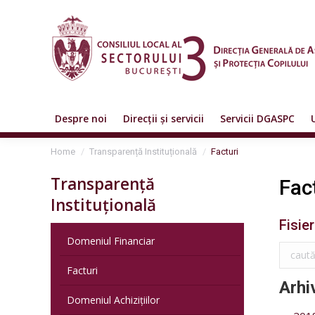
Despre noi
Direcții și servicii
Servicii DGASPC
You are here:
Home
Transparență Instituțională
Facturi
Transparență
Fac
Instituțională
Fisie
Domeniul Financiar
Facturi
Arhi
Domeniul Achizițiilor