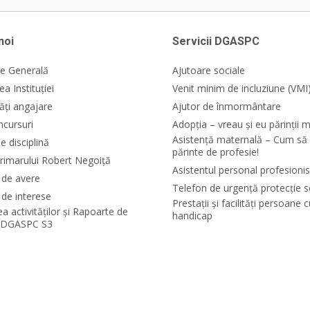
noi
Servicii DGASPC
e Generală
Ajutoare sociale
a Instituției
Venit minim de incluziune (VMI
ăți angajare
Ajutor de înmormântare
ncursuri
Adopția – vreau și eu părinții m
Asistență maternală – Cum să 
e disciplină
părinte de profesie!
rimarului Robert Negoiță
Asistentul personal profesionis
i de avere
Telefon de urgență protecție s
 de interese
Prestații și facilități persoane 
ea activităților și Rapoarte de
handicap
e DGASPC S3