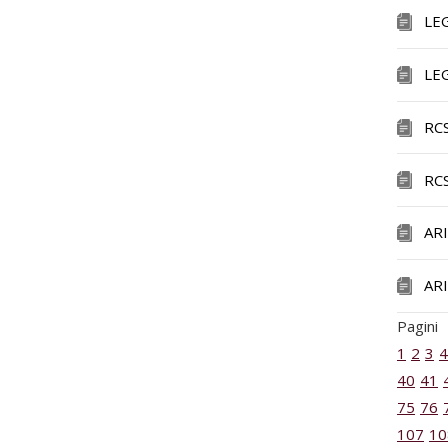
LE
LE
RC
RC
AR
AR
Pagini
1
2
3
4
40
41
75
76
107
10