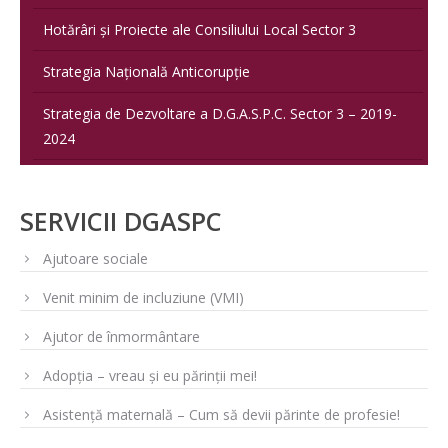
Hotărâri și Proiecte ale Consiliului Local Sector 3
Strategia Națională Anticorupție
Strategia de Dezvoltare a D.G.A.S.P.C. Sector 3 – 2019-
2024
SERVICII DGASPC
Ajutoare sociale
Venit minim de incluziune (VMI)
Ajutor de înmormântare
Adopția – vreau și eu părinții mei!
Asistență maternală – Cum să devii părinte de profesie!