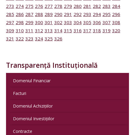
273
274
275
276
277
278
279
280
281
282
283
284
285
286
287
288
289
290
291
292
293
294
295
296
297
298
299
300
301
302
303
304
305
306
307
308
309
310
311
312
313
314
315
316
317
318
319
320
321
322
323
324
325
326
Transparență Instituțională
Domeniul Financiar
Facturi
Domeniul Achizițiilor
Domeniul Investițiilor
Contracte