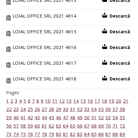
LOIAL OFFICE SRL 2021 4613
Descarcă
LOIAL OFFICE SRL 2021 4614
Descarcă
LOIAL OFFICE SRL 2021 4615
Descarcă
LOIAL OFFICE SRL 2021 4616
Descarcă
LOIAL OFFICE SRL 2021 4617
Descarcă
LOIAL OFFICE SRL 2021 4618
Descarcă
Pagini
1
2
3
4
5
6
7
8
9
10
11
12
13
14
15
16
17
18
19
20
21
22
23
24
25
26
27
28
29
30
31
32
33
34
35
36
37
38
39
40
41
42
43
44
45
46
47
48
49
50
51
52
53
54
55
56
57
58
59
60
61
62
63
64
65
66
67
68
69
70
71
72
73
74
75
76
77
78
79
80
81
82
83
84
85
86
87
88
89