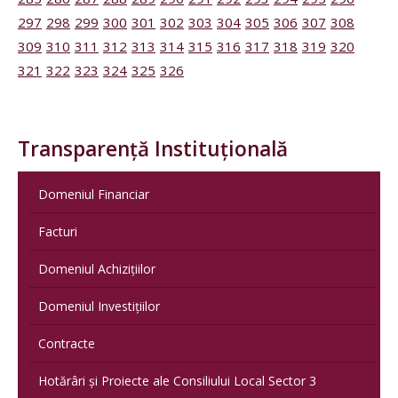
297
298
299
300
301
302
303
304
305
306
307
308
309
310
311
312
313
314
315
316
317
318
319
320
321
322
323
324
325
326
Transparență Instituțională
Domeniul Financiar
Facturi
Domeniul Achizițiilor
Domeniul Investițiilor
Contracte
Hotărâri și Proiecte ale Consiliului Local Sector 3