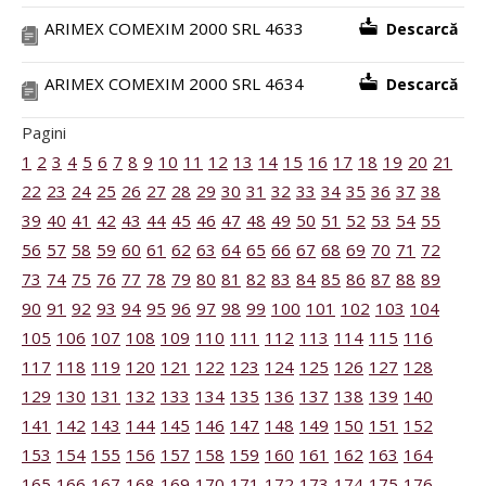
ARIMEX COMEXIM 2000 SRL 4633
Descarcă
ARIMEX COMEXIM 2000 SRL 4634
Descarcă
Pagini
1
2
3
4
5
6
7
8
9
10
11
12
13
14
15
16
17
18
19
20
21
22
23
24
25
26
27
28
29
30
31
32
33
34
35
36
37
38
39
40
41
42
43
44
45
46
47
48
49
50
51
52
53
54
55
56
57
58
59
60
61
62
63
64
65
66
67
68
69
70
71
72
73
74
75
76
77
78
79
80
81
82
83
84
85
86
87
88
89
90
91
92
93
94
95
96
97
98
99
100
101
102
103
104
105
106
107
108
109
110
111
112
113
114
115
116
117
118
119
120
121
122
123
124
125
126
127
128
129
130
131
132
133
134
135
136
137
138
139
140
141
142
143
144
145
146
147
148
149
150
151
152
153
154
155
156
157
158
159
160
161
162
163
164
165
166
167
168
169
170
171
172
173
174
175
176