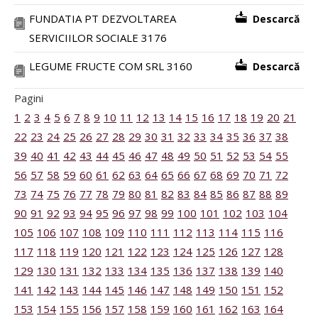
FUNDATIA PT DEZVOLTAREA
Descarcă
SERVICIILOR SOCIALE 3176
LEGUME FRUCTE COM SRL 3160
Descarcă
Pagini
1
2
3
4
5
6
7
8
9
10
11
12
13
14
15
16
17
18
19
20
21
22
23
24
25
26
27
28
29
30
31
32
33
34
35
36
37
38
39
40
41
42
43
44
45
46
47
48
49
50
51
52
53
54
55
56
57
58
59
60
61
62
63
64
65
66
67
68
69
70
71
72
73
74
75
76
77
78
79
80
81
82
83
84
85
86
87
88
89
90
91
92
93
94
95
96
97
98
99
100
101
102
103
104
105
106
107
108
109
110
111
112
113
114
115
116
117
118
119
120
121
122
123
124
125
126
127
128
129
130
131
132
133
134
135
136
137
138
139
140
141
142
143
144
145
146
147
148
149
150
151
152
153
154
155
156
157
158
159
160
161
162
163
164