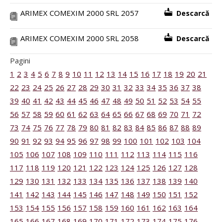
ARIMEX COMEXIM 2000 SRL 2057
Descarcă
ARIMEX COMEXIM 2000 SRL 2058
Descarcă
Pagini
1
2
3
4
5
6
7
8
9
10
11
12
13
14
15
16
17
18
19
20
21
22
23
24
25
26
27
28
29
30
31
32
33
34
35
36
37
38
39
40
41
42
43
44
45
46
47
48
49
50
51
52
53
54
55
56
57
58
59
60
61
62
63
64
65
66
67
68
69
70
71
72
73
74
75
76
77
78
79
80
81
82
83
84
85
86
87
88
89
90
91
92
93
94
95
96
97
98
99
100
101
102
103
104
105
106
107
108
109
110
111
112
113
114
115
116
117
118
119
120
121
122
123
124
125
126
127
128
129
130
131
132
133
134
135
136
137
138
139
140
141
142
143
144
145
146
147
148
149
150
151
152
153
154
155
156
157
158
159
160
161
162
163
164
165
166
167
168
169
170
171
172
173
174
175
176