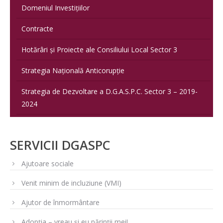
Domeniul Investițiilor
Contracte
Hotărâri și Proiecte ale Consiliului Local Sector 3
Strategia Națională Anticorupție
Strategia de Dezvoltare a D.G.A.S.P.C. Sector 3 – 2019-
2024
SERVICII DGASPC
Ajutoare sociale
Venit minim de incluziune (VMI)
Ajutor de înmormântare
Adopția – vreau și eu părinții mei!