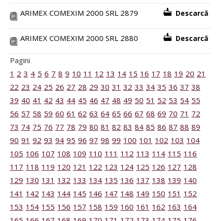
ARIMEX COMEXIM 2000 SRL 2879
Descarcă
ARIMEX COMEXIM 2000 SRL 2880
Descarcă
Pagini
1
2
3
4
5
6
7
8
9
10
11
12
13
14
15
16
17
18
19
20
21
22
23
24
25
26
27
28
29
30
31
32
33
34
35
36
37
38
39
40
41
42
43
44
45
46
47
48
49
50
51
52
53
54
55
56
57
58
59
60
61
62
63
64
65
66
67
68
69
70
71
72
73
74
75
76
77
78
79
80
81
82
83
84
85
86
87
88
89
90
91
92
93
94
95
96
97
98
99
100
101
102
103
104
105
106
107
108
109
110
111
112
113
114
115
116
117
118
119
120
121
122
123
124
125
126
127
128
129
130
131
132
133
134
135
136
137
138
139
140
141
142
143
144
145
146
147
148
149
150
151
152
153
154
155
156
157
158
159
160
161
162
163
164
165
166
167
168
169
170
171
172
173
174
175
176