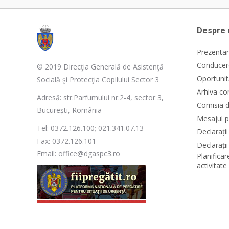
Despre 
Prezentar
Conducere
© 2019 Direcţia Generală de Asistenţă
Oportunit
Socială şi Protecţia Copilului Sector 3
Arhiva co
Adresă: str.Parfumului nr.2-4, sector 3,
Comisia d
București, România
Mesajul p
Tel: 0372.126.100; 021.341.07.13
Declarați
Fax: 0372.126.101
Declarații
Email: office@dgaspc3.ro
Planificar
activitat