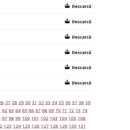
Descarcă
Descarcă
Descarcă
Descarcă
Descarcă
Descarcă
26
27
28
29
30
31
32
33
34
35
36
37
38
39
1
62
63
64
65
66
67
68
69
70
71
72
73
74
6
97
98
99
100
101
102
103
104
105
106
2
123
124
125
126
127
128
129
130
131