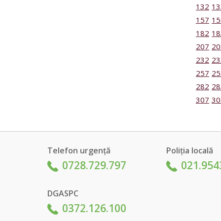
132
13
157
15
182
18
207
20
232
23
257
25
282
28
307
30
Telefon urgență
Poliția locală
0728.729.797
021.954
DGASPC
0372.126.100