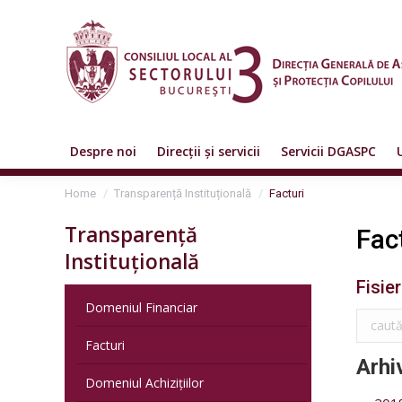
Despre noi
Direcții și servicii
Servicii DGASPC
You are here:
Home
Transparență Instituțională
Facturi
Transparență
Fac
Instituțională
Fisie
Domeniul Financiar
Facturi
Arhi
Domeniul Achizițiilor