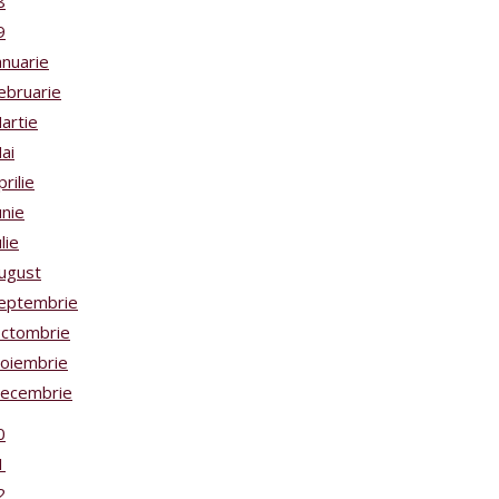
8
9
anuarie
ebruarie
artie
ai
prilie
unie
ulie
ugust
eptembrie
ctombrie
oiembrie
ecembrie
0
1
2