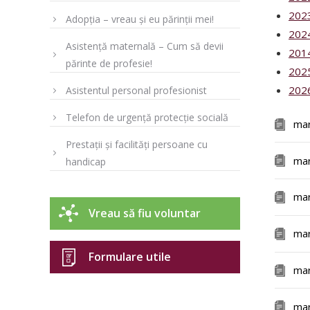
202
Adopția – vreau și eu părinții mei!
202
Asistență maternală – Cum să devii
201
părinte de profesie!
202
202
Asistentul personal profesionist
Telefon de urgență protecție socială
ma
Prestații și facilități persoane cu
ma
handicap
ma
Vreau să fiu voluntar
ma
Formulare utile
ma
ma