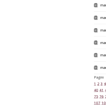
ma
ma
ma
ma
ma
ma
Pagini
1
2
3
4
40
41
75
76
107
10