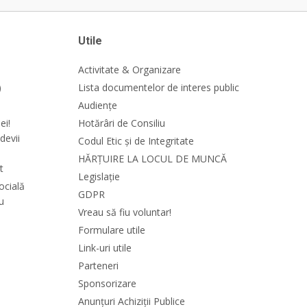
Utile
Activitate & Organizare
)
Lista documentelor de interes public
Audiențe
ei!
Hotărâri de Consiliu
devii
Codul Etic și de Integritate
HĂRȚUIRE LA LOCUL DE MUNCĂ
t
Legislație
ocială
GDPR
cu
Vreau să fiu voluntar!
Formulare utile
Link-uri utile
Parteneri
Sponsorizare
Anunțuri Achiziții Publice