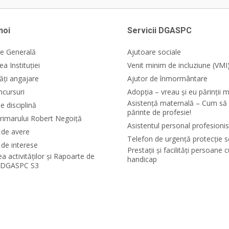
noi
Servicii DGASPC
e Generală
Ajutoare sociale
a Instituției
Venit minim de incluziune (VMI
ăți angajare
Ajutor de înmormântare
ncursuri
Adopția – vreau și eu părinții m
Asistență maternală – Cum să 
e disciplină
părinte de profesie!
rimarului Robert Negoiță
Asistentul personal profesionis
i de avere
Telefon de urgență protecție s
 de interese
Prestații și facilități persoane 
ea activităților și Rapoarte de
handicap
e DGASPC S3