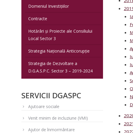
201
Domeniul Investițiilor
201
I
Contracte
F
Hotărâri și Proiecte ale Consiliului
M
Local Sector 3
M
A
Strategia Națională Anticorupție
I
Strategia de Dezvoltare a
I
D.G.A.S.P.C. Sector 3 – 2019-2024
A
S
O
SERVICII DGASPC
N
D
Ajutoare sociale
202
Venit minim de incluziune (VMI)
202
Ajutor de înmormântare
202