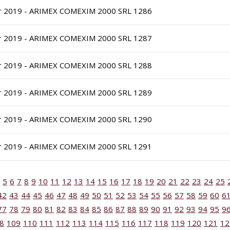
r 2019 - ARIMEX COMEXIM 2000 SRL 1286
r 2019 - ARIMEX COMEXIM 2000 SRL 1287
r 2019 - ARIMEX COMEXIM 2000 SRL 1288
r 2019 - ARIMEX COMEXIM 2000 SRL 1289
r 2019 - ARIMEX COMEXIM 2000 SRL 1290
r 2019 - ARIMEX COMEXIM 2000 SRL 1291
5
6
7
8
9
10
11
12
13
14
15
16
17
18
19
20
21
22
23
24
25
42
43
44
45
46
47
48
49
50
51
52
53
54
55
56
57
58
59
60
6
77
78
79
80
81
82
83
84
85
86
87
88
89
90
91
92
93
94
95
9
8
109
110
111
112
113
114
115
116
117
118
119
120
121
12