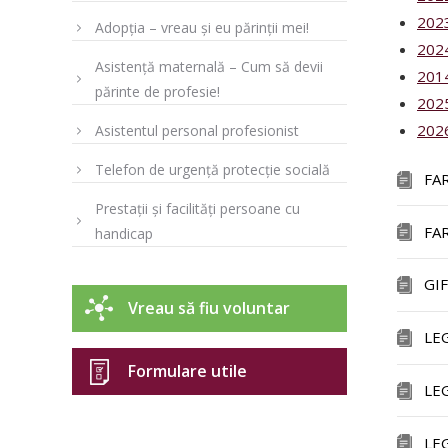
202
Adopția – vreau și eu părinții mei!
202
Asistență maternală – Cum să devii
201
părinte de profesie!
202
202
Asistentul personal profesionist
Telefon de urgență protecție socială
FA
Prestații și facilități persoane cu
FA
handicap
GI
Vreau să fiu voluntar
LE
Formulare utile
LE
LE