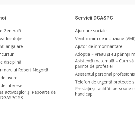
noi
Servicii DGASPC
e Generală
Ajutoare sociale
a Instituției
Venit minim de incluziune (VMI
ăți angajare
Ajutor de înmormântare
ncursuri
Adopția – vreau și eu părinții m
Asistență maternală – Cum să 
e disciplină
părinte de profesie!
rimarului Robert Negoiță
Asistentul personal profesionis
i de avere
Telefon de urgență protecție s
 de interese
Prestații și facilități persoane 
ea activităților și Rapoarte de
handicap
e DGASPC S3