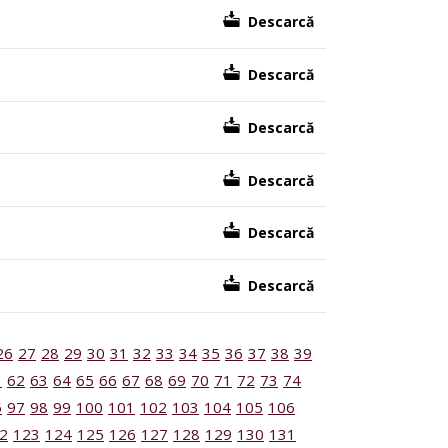
Descarcă
Descarcă
Descarcă
Descarcă
Descarcă
Descarcă
26
27
28
29
30
31
32
33
34
35
36
37
38
39
1
62
63
64
65
66
67
68
69
70
71
72
73
74
6
97
98
99
100
101
102
103
104
105
106
2
123
124
125
126
127
128
129
130
131