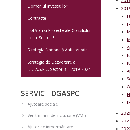
201
Domeniul Investițiilor
201
I
Contracte
F
Hotărâri și Proiecte ale Consiliului
M
Local Sector 3
M
A
Strategia Națională Anticorupție
I
Strategia de Dezvoltare a
I
D.G.A.S.P.C. Sector 3 – 2019-2024
A
S
O
SERVICII DGASPC
N
D
Ajutoare sociale
202
Venit minim de incluziune (VMI)
202
Ajutor de înmormântare
202