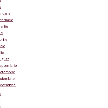
8
9
anuarie
ebruarie
artie
ai
prilie
unie
ulie
ugust
eptembrie
ctombrie
oiembrie
ecembrie
0
1
2