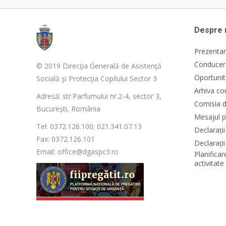
Despre 
Prezentar
Conducere
© 2019 Direcţia Generală de Asistenţă
Oportunit
Socială şi Protecţia Copilului Sector 3
Arhiva co
Adresă: str.Parfumului nr.2-4, sector 3,
Comisia d
București, România
Mesajul p
Tel: 0372.126.100; 021.341.07.13
Declarați
Fax: 0372.126.101
Declarații
Email: office@dgaspc3.ro
Planificar
activitat