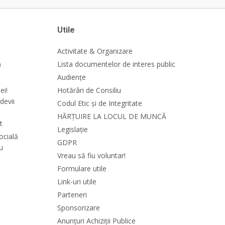
Utile
Activitate & Organizare
)
Lista documentelor de interes public
Audiențe
ei!
Hotărâri de Consiliu
devii
Codul Etic și de Integritate
HĂRȚUIRE LA LOCUL DE MUNCĂ
t
Legislație
ocială
GDPR
cu
Vreau să fiu voluntar!
Formulare utile
Link-uri utile
Parteneri
Sponsorizare
Anunțuri Achiziții Publice