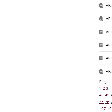
AR
AR
AR
AR
AR
AR
Pagini
1
2
3
4
40
41
75
76
107
10