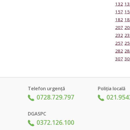
132
13
157
15
182
18
207
20
232
23
257
25
282
28
307
30
Telefon urgență
Poliția locală
0728.729.797
021.954
DGASPC
0372.126.100