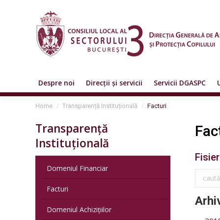
Despre noi
Direcții și servicii
Servicii DGASPC
You are here:
Home
Transparență Instituțională
Facturi
Transparență
Fac
Instituțională
Fisier
Domeniul Financiar
Facturi
Arhi
Domeniul Achizițiilor