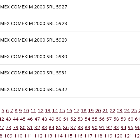
IMEX COMEXIM 2000 SRL 5927
IMEX COMEXIM 2000 SRL 5928
IMEX COMEXIM 2000 SRL 5929
IMEX COMEXIM 2000 SRL 5930
IMEX COMEXIM 2000 SRL 5931
IMEX COMEXIM 2000 SRL 5932
5
6
7
8
9
10
11
12
13
14
15
16
17
18
19
20
21
22
23
24
25
42
43
44
45
46
47
48
49
50
51
52
53
54
55
56
57
58
59
60
6
77
78
79
80
81
82
83
84
85
86
87
88
89
90
91
92
93
94
95
9
8
109
110
111
112
113
114
115
116
117
118
119
120
121
12