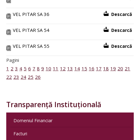
VEL PITAR SA 36
Descarcă
VEL PITAR SA 54
Descarcă
VEL PITAR SA 55
Descarcă
Pagini
1
2
3
4
5
6
7
8
9
10
11
12
13
14
15
16
17
18
19
20
21
22
23
24
25
26
Transparență Instituțională
Domeniul Financiar
Facturi