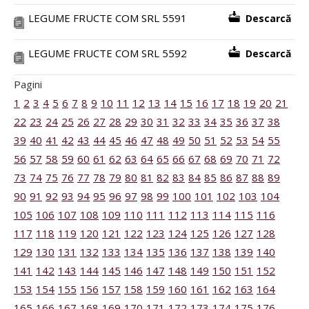
LEGUME FRUCTE COM SRL 5591
Descarcă
LEGUME FRUCTE COM SRL 5592
Descarcă
Pagini
1
2
3
4
5
6
7
8
9
10
11
12
13
14
15
16
17
18
19
20
21
22
23
24
25
26
27
28
29
30
31
32
33
34
35
36
37
38
39
40
41
42
43
44
45
46
47
48
49
50
51
52
53
54
55
56
57
58
59
60
61
62
63
64
65
66
67
68
69
70
71
72
73
74
75
76
77
78
79
80
81
82
83
84
85
86
87
88
89
90
91
92
93
94
95
96
97
98
99
100
101
102
103
104
105
106
107
108
109
110
111
112
113
114
115
116
117
118
119
120
121
122
123
124
125
126
127
128
129
130
131
132
133
134
135
136
137
138
139
140
141
142
143
144
145
146
147
148
149
150
151
152
153
154
155
156
157
158
159
160
161
162
163
164
165
166
167
168
169
170
171
172
173
174
175
176