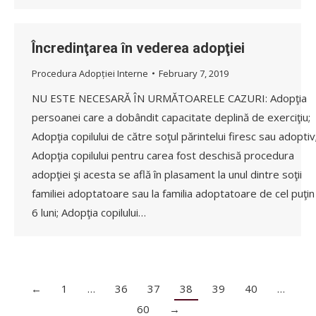
Încredinţarea în vederea adopţiei
Procedura Adopției Interne
February 7, 2019
NU ESTE NECESARĂ ÎN URMĂTOARELE CAZURI: Adopţia
persoanei care a dobândit capacitate deplină de exerciţiu;
Adopţia copilului de către soţul părintelui firesc sau adoptiv
Adopţia copilului pentru carea fost deschisă procedura
adopţiei şi acesta se află în plasament la unul dintre soţii
familiei adoptatoare sau la familia adoptatoare de cel puţin
6 luni; Adopţia copilului…
←
1
…
36
37
38
39
40
…
60
→