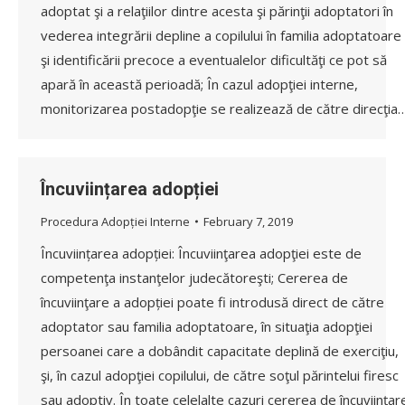
adoptat şi a relaţiilor dintre acesta şi părinţii adoptatori în
vederea integrării depline a copilului în familia adoptatoare
şi identificării precoce a eventualelor dificultăţi ce pot să
apară în această perioadă; În cazul adopţiei interne,
monitorizarea postadopţie se realizează de către direcţia
Încuviințarea adopției
Procedura Adopției Interne
February 7, 2019
Încuviințarea adopției: Încuviinţarea adopţiei este de
competenţa instanţelor judecătoreşti; Cererea de
încuviinţare a adopției poate fi introdusă direct de către
adoptator sau familia adoptatoare, în situaţia adopţiei
persoanei care a dobândit capacitate deplină de exerciţiu,
şi, în cazul adopţiei copilului, de către soţul părintelui firesc
sau adoptiv. În toate celelalte cazuri cererea de încuviinţar