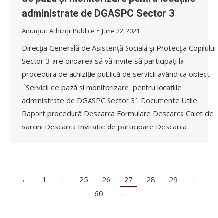
administrate de DGASPC Sector 3
Anunțuri Achiziții Publice
June 22, 2021
Direcţia Generală de Asistenţă Socială şi Protecţia Copilului
Sector 3 are onoarea să vă invite să participați la
procedura de achiziție publică de servicii având ca obiect
`Servicii de pază și monitorizare pentru locațiile
administrate de DGASPC Sector 3`. Documente Utile
Raport procedură Descarca Formulare Descarca Caiet de
sarcini Descarca Invitatie de participare Descarca
←
1
…
25
26
27
28
29
…
60
→