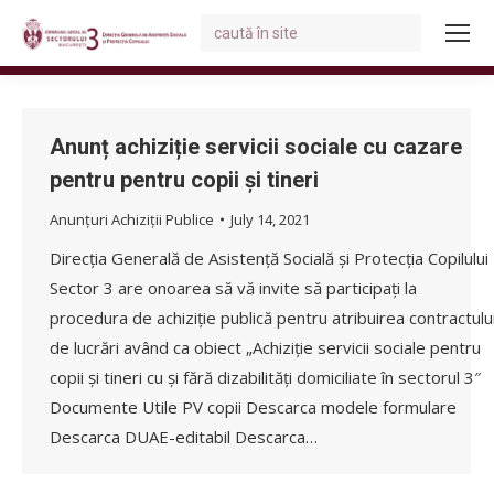
Search:
You are here:
Anunț achiziție servicii sociale cu cazare
pentru pentru copii și tineri
Anunțuri Achiziții Publice
July 14, 2021
Direcția Generală de Asistență Socială și Protecția Copilului
Sector 3 are onoarea să vă invite să participați la
procedura de achiziție publică pentru atribuirea contractulu
de lucrări având ca obiect „Achiziție servicii sociale pentru
copii și tineri cu și fără dizabilități domiciliate în sectorul 3″
Documente Utile PV copii Descarca modele formulare
Descarca DUAE-editabil Descarca…