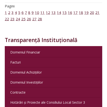
Pagini
1
2
3
4
5
6
7
8
9
10
11
12
13
14
15
16
17
18
19
20
21
22
23
24
25
26
27
28
Transparență Instituțională
Domeniul Financiar
Facturi
Domeniul Achizițiilor
Domeniul Investițiilor
Contracte
Hotărâri și Proiecte ale Consiliului Local Sector 3