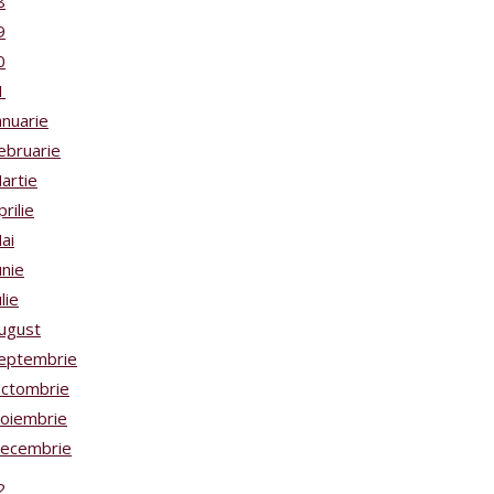
8
9
0
1
anuarie
ebruarie
artie
prilie
ai
unie
ulie
ugust
eptembrie
ctombrie
oiembrie
ecembrie
2