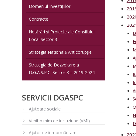
201
Domeniul Investițiilor
201
202
Contracte
202
Hotărâri și Proiecte ale Consiliului
I
Local Sector 3
F
M
Strategia Națională Anticorupție
A
Strategia de Dezvoltare a
M
D.G.A.S.P.C. Sector 3 – 2019-2024
I
I
A
SERVICII DGASPC
S
O
Ajutoare sociale
N
Venit minim de incluziune (VMI)
D
Ajutor de înmormântare
202