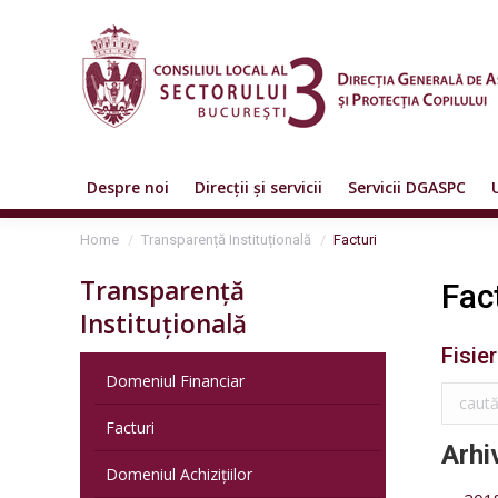
Despre noi
Direcții și servicii
Servicii DGASPC
You are here:
Home
Transparență Instituțională
Facturi
Transparență
Fac
Instituțională
Fisier
Domeniul Financiar
Facturi
Arhi
Domeniul Achizițiilor