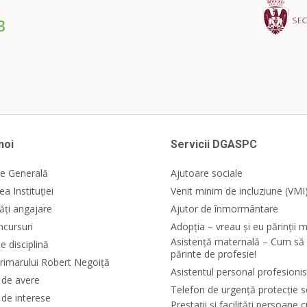
3
noi
Servicii DGASPC
e Generală
Ajutoare sociale
a Instituției
Venit minim de incluziune (VMI
ăți angajare
Ajutor de înmormântare
ncursuri
Adopția – vreau și eu părinții m
Asistență maternală – Cum să 
e disciplină
părinte de profesie!
rimarului Robert Negoiță
Asistentul personal profesionis
i de avere
Telefon de urgență protecție s
 de interese
Prestații și facilități persoane 