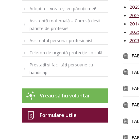
202
Adopția – vreau și eu părinții mei!
202
Asistență maternală – Cum să devii
201
părinte de profesie!
202
202
Asistentul personal profesionist
Telefon de urgență protecție socială
FA
Prestații și facilități persoane cu
FA
handicap
FA
Vreau să fiu voluntar
FA
Formulare utile
FA
FA