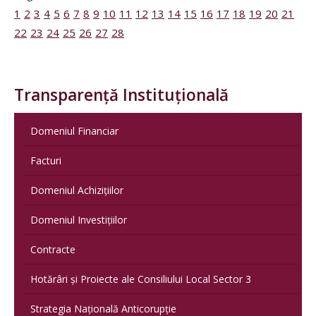
1
2
3
4
5
6
7
8
9
10
11
12
13
14
15
16
17
18
19
20
21
22
23
24
25
26
27
28
Transparență Instituțională
Domeniul Financiar
Facturi
Domeniul Achizițiilor
Domeniul Investițiilor
Contracte
Hotărâri și Proiecte ale Consiliului Local Sector 3
Strategia Națională Anticorupție