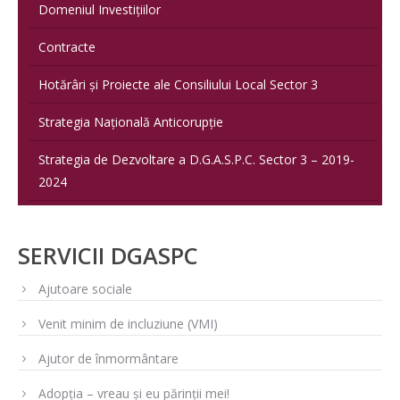
Domeniul Investițiilor
Contracte
Hotărâri și Proiecte ale Consiliului Local Sector 3
Strategia Națională Anticorupție
Strategia de Dezvoltare a D.G.A.S.P.C. Sector 3 – 2019-
2024
SERVICII DGASPC
Ajutoare sociale
Venit minim de incluziune (VMI)
Ajutor de înmormântare
Adopția – vreau și eu părinții mei!