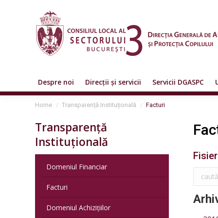
Despre noi
Direcții și servicii
Servicii DGASPC
You are here:
Home
Transparență Instituțională
Facturi
Transparență
Fac
Instituțională
Fisier
Domeniul Financiar
Facturi
Arhi
Domeniul Achizițiilor