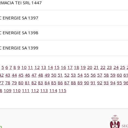
RMACIA TEI SRL 1447
C ENERGIE SA 1397
C ENERGIE SA 1398
C ENERGIE SA 1399
5
6
7
8
9
10
11
12
13
14
15
16
17
18
19
20
21
22
23
24
25
42
43
44
45
46
47
48
49
50
51
52
53
54
55
56
57
58
59
60
6
77
78
79
80
81
82
83
84
85
86
87
88
89
90
91
92
93
94
95
9
8
109
110
111
112
113
114
115