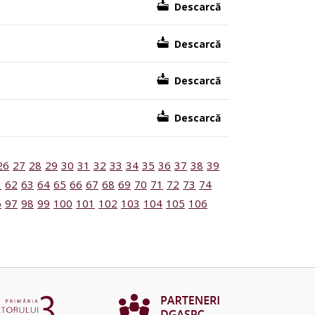
Descarcă
Descarcă
Descarcă
Descarcă
26
27
28
29
30
31
32
33
34
35
36
37
38
39
1
62
63
64
65
66
67
68
69
70
71
72
73
74
6
97
98
99
100
101
102
103
104
105
106