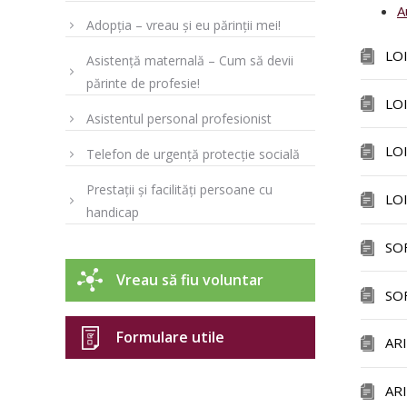
A
Adopția – vreau și eu părinții mei!
LO
Asistență maternală – Cum să devii
părinte de profesie!
LO
Asistentul personal profesionist
LO
Telefon de urgență protecție socială
Prestații și facilități persoane cu
LO
handicap
SO
Vreau să fiu voluntar
SO
Formulare utile
AR
AR