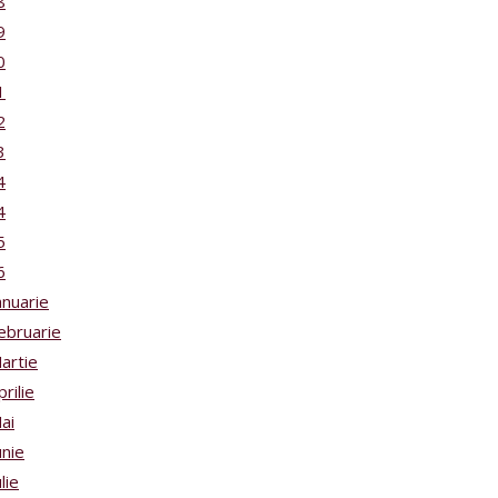
8
9
0
1
2
3
4
4
5
6
anuarie
ebruarie
artie
prilie
ai
unie
ulie