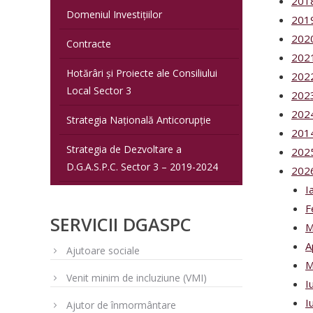
201
Domeniul Investițiilor
201
202
Contracte
202
Hotărâri și Proiecte ale Consiliului
202
Local Sector 3
202
202
Strategia Națională Anticorupție
201
Strategia de Dezvoltare a
202
D.G.A.S.P.C. Sector 3 – 2019-2024
202
I
F
SERVICII DGASPC
M
A
Ajutoare sociale
M
Venit minim de incluziune (VMI)
I
I
Ajutor de înmormântare