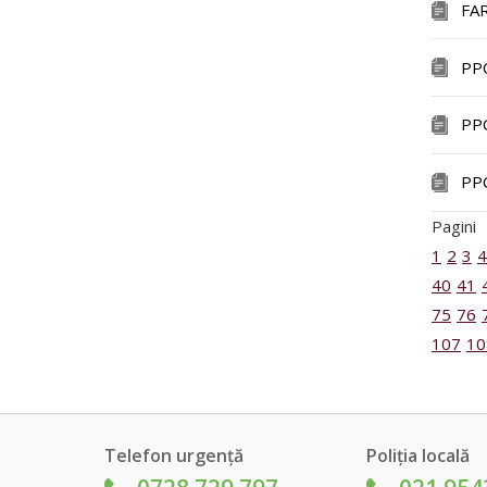
FA
PP
PP
PP
Pagini
1
2
3
4
40
41
75
76
107
10
Telefon urgență
Poliția locală