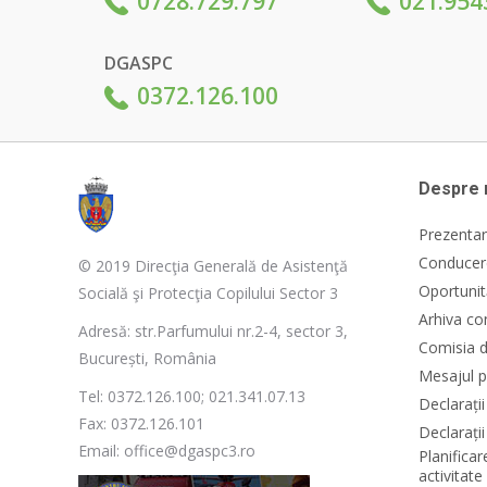
0728.729.797
021.954
DGASPC
0372.126.100
Despre 
Prezentar
Conducere
© 2019 Direcţia Generală de Asistenţă
Oportunit
Socială şi Protecţia Copilului Sector 3
Arhiva co
Adresă: str.Parfumului nr.2-4, sector 3,
Comisia d
București, România
Mesajul p
Tel: 0372.126.100; 021.341.07.13
Declarați
Fax: 0372.126.101
Declarații
Email: office@dgaspc3.ro
Planificar
activitat