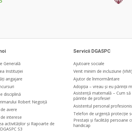
3
noi
Servicii DGASPC
e Generală
Ajutoare sociale
a Instituției
Venit minim de incluziune (VMI
ăți angajare
Ajutor de înmormântare
ncursuri
Adopția – vreau și eu părinții m
Asistență maternală – Cum să 
e disciplină
părinte de profesie!
rimarului Robert Negoiță
Asistentul personal profesionis
i de avere
Telefon de urgență protecție s
 de interese
Prestații și facilități persoane 
ea activităților și Rapoarte de
handicap
e DGASPC S3