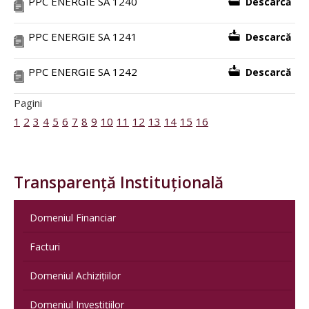
PPC ENERGIE SA 1240
Descarcă
PPC ENERGIE SA 1241
Descarcă
PPC ENERGIE SA 1242
Descarcă
Pagini
1
2
3
4
5
6
7
8
9
10
11
12
13
14
15
16
Transparență Instituțională
Domeniul Financiar
Facturi
Domeniul Achizițiilor
Domeniul Investițiilor