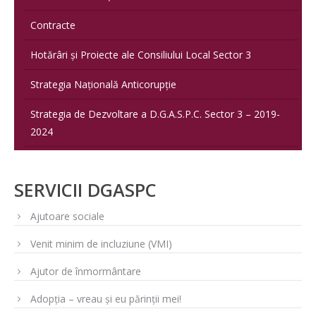
Contracte
Hotărâri și Proiecte ale Consiliului Local Sector 3
Strategia Națională Anticorupție
Strategia de Dezvoltare a D.G.A.S.P.C. Sector 3 – 2019-
2024
SERVICII DGASPC
Ajutoare sociale
Venit minim de incluziune (VMI)
Ajutor de înmormântare
Adopția – vreau și eu părinții mei!