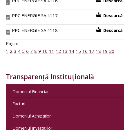
PPC ENERGIE SA 4116
Descarcă
PPC ENERGIE SA 4117
Descarcă
PPC ENERGIE SA 4118
Descarcă
Pagini
1
2
3
4
5
6
7
8
9
10
11
12
13
14
15
16
17
18
19
20
Transparență Instituțională
Domeniul Financiar
Facturi
Domeniul Achizițiilor
Domeniul Investițiilor