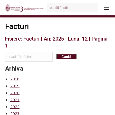
Search:
You are here:
Facturi
Fisiere: Facturi | An: 2025 | Luna: 12 | Pagina:
1
Arhiva
2018
2019
2020
2021
2022
2023