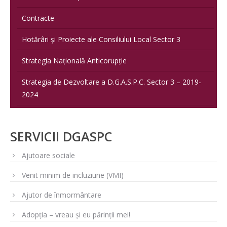
Contracte
Hotărâri și Proiecte ale Consiliului Local Sector 3
Strategia Națională Anticorupție
Strategia de Dezvoltare a D.G.A.S.P.C. Sector 3 – 2019-
2024
SERVICII DGASPC
Ajutoare sociale
Venit minim de incluziune (VMI)
Ajutor de înmormântare
Adopția – vreau și eu părinții mei!