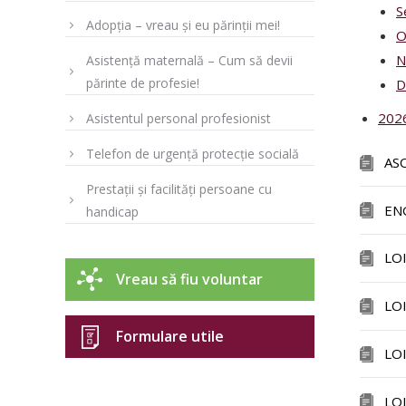
S
Adopția – vreau și eu părinții mei!
O
N
Asistență maternală – Cum să devii
părinte de profesie!
D
202
Asistentul personal profesionist
Telefon de urgență protecție socială
AS
Prestații și facilități persoane cu
EN
handicap
LO
Vreau să fiu voluntar
LO
Formulare utile
LO
LO