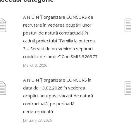
A N U N Ț organizare CONCURS de
recrutare în vederea ocupării unor
posturi de natură contractuală în
cadrul proiectului “Familia la puterea
3 – Servicii de prevenire a separarii
copilului de familie” Cod SMIS 326977
March 3, 2026
A N U N Ț organizare CONCURS în
data de 13.02.2026 în vederea
ocupării unui post vacant de natură
contractuală, pe perioadă
nedeterminată
January 23, 2026