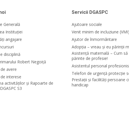
noi
Servicii DGASPC
e Generală
Ajutoare sociale
a Instituției
Venit minim de incluziune (VMI
ăți angajare
Ajutor de înmormântare
ncursuri
Adopția – vreau și eu părinții m
Asistență maternală – Cum să 
e disciplină
părinte de profesie!
rimarului Robert Negoiță
Asistentul personal profesionis
i de avere
Telefon de urgență protecție s
 de interese
Prestații și facilități persoane 
ea activităților și Rapoarte de
handicap
e DGASPC S3