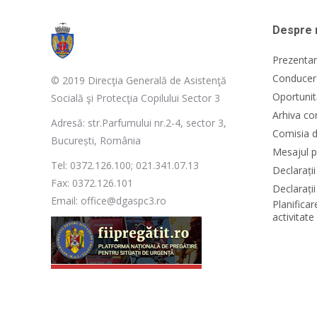
Despre 
Prezentar
Conducere
© 2019 Direcţia Generală de Asistenţă
Oportunit
Socială şi Protecţia Copilului Sector 3
Arhiva co
Adresă: str.Parfumului nr.2-4, sector 3,
Comisia d
București, România
Mesajul p
Tel: 0372.126.100; 021.341.07.13
Declarați
Fax: 0372.126.101
Declarații
Email: office@dgaspc3.ro
Planificar
activitat