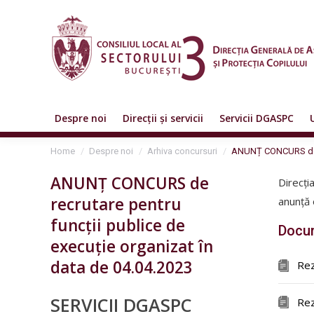
Despre noi
Direcții și servicii
Servicii DGASPC
You are here:
Home
Despre noi
Arhiva concursuri
ANUNȚ CONCURS de 
ANUNȚ CONCURS de
Direcți
recrutare pentru
anunță 
funcții publice de
Docum
execuție organizat în
data de 04.04.2023
Rez
SERVICII DGASPC
Rez