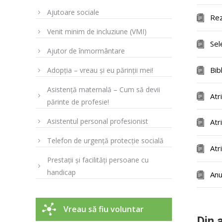
Ajutoare sociale
Rez
Venit minim de incluziune (VMI)
Sel
Ajutor de înmormântare
Bib
Adopția – vreau și eu părinții mei!
Asistență maternală – Cum să devii
Atr
părinte de profesie!
Asistentul personal profesionist
Atr
Telefon de urgență protecție socială
Atr
Prestații și facilități persoane cu
handicap
Anu
Vreau să fiu voluntar
Din 