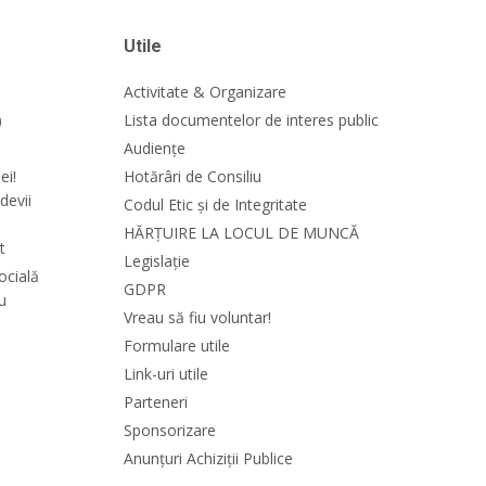
Utile
Activitate & Organizare
)
Lista documentelor de interes public
Audiențe
ei!
Hotărâri de Consiliu
devii
Codul Etic și de Integritate
HĂRȚUIRE LA LOCUL DE MUNCĂ
t
Legislație
ocială
GDPR
cu
Vreau să fiu voluntar!
Formulare utile
Link-uri utile
Parteneri
Sponsorizare
Anunțuri Achiziții Publice