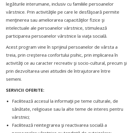
legăturile interumane, inclusiv cu familiile persoanelor
vârstnice. Prin activităţile pe care le desfăşoară permite
menţinerea sau ameliorarea capacităţilor fizice şi
intelectuale ale persoanelor vârstnice, stimulează
participarea persoanelor vârstnice la viaţa socială.
Acest program vine în sprijinul persoanelor de vârsta a
treia, prin creşterea confortului psihic, prin implicarea în
activităţi ce au caracter recreativ şi socio-cultural, precum şi
prin dezvoltarea unei atitudini de întrajutorare între
semeni.
SERVICII OFERITE:
Facilitează accesul la informaţii pe teme culturale, de
sănătate, religioase sau la alte teme de interes pentru
vârstnici;
Facilitează reintegrarea şi reactivarea socială a
persoanelor vârstnice cu tendinţă de autoizolare;