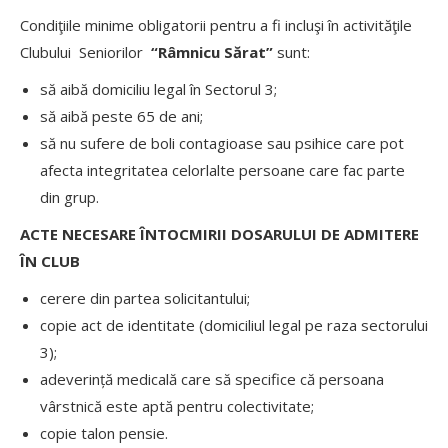
Condiţiile minime obligatorii pentru a fi incluşi în activităţile
Clubului Seniorilor
“Râmnicu Sărat”
sunt:
să aibă domiciliu legal în Sectorul 3;
să aibă peste 65 de ani;
să nu sufere de boli contagioase sau psihice care pot
afecta integritatea celorlalte persoane care fac parte
din grup.
ACTE NECESARE ÎNTOCMIRII DOSARULUI DE ADMITERE
ÎN CLUB
cerere din partea solicitantului;
copie act de identitate (domiciliul legal pe raza sectorului
3);
adeverință medicală care să specifice că persoana
vârstnică este aptă pentru colectivitate;
copie talon pensie.