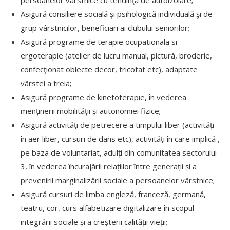
Asigură consiliere socială şi psihologică individuală şi de
grup vârstnicilor, beneficiari ai clubului seniorilor;
Asigură programe de terapie ocupationala si
ergoterapie (atelier de lucru manual, pictură, broderie,
confecţionat obiecte decor, tricotat etc), adaptate
vârstei a treia;
Asigură programe de kinetoterapie, în vederea
menținerii mobilității și autonomiei fizice;
Asigură activități de petrecere a timpului liber (activități
în aer liber, cursuri de dans etc), activități în care implică ,
pe baza de voluntariat, adulți din comunitatea sectorului
3, în vederea încurajării relațiilor între generații și a
prevenirii marginalizării sociale a persoanelor vârstnice;
Asigură cursuri de limba engleză, franceză, germană,
teatru, cor, curs alfabetizare digitalizare în scopul
integrării sociale și a creșterii calității vieții;