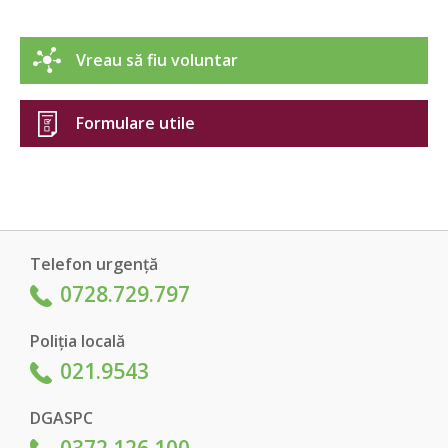
Vreau să fiu voluntar
Formulare utile
Telefon urgență
0728.729.797
Poliția locală
021.9543
DGASPC
0372.126.100