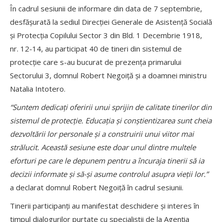
În cadrul sesiunii de informare din data de 7 septembrie,
desfășurată la sediul Direcției Generale de Asistență Socială
și Protecția Copilului Sector 3 din Bld. 1 Decembrie 1918,
nr. 12-14, au participat 40 de tineri din sistemul de
protecție care s-au bucurat de prezența primarului
Sectorului 3, domnul Robert Negoiță și a doamnei ministru
Natalia Intotero.
“Suntem dedicați oferirii unui sprijin de calitate tinerilor din
sistemul de protecție. Educația și conștientizarea sunt cheia
dezvoltării lor personale și a construirii unui viitor mai
strălucit. Această sesiune este doar unul dintre multele
eforturi pe care le depunem pentru a încuraja tinerii să ia
decizii informate și să-și asume controlul asupra vieții lor.”
a declarat domnul Robert Negoiță în cadrul sesiunii.
Tinerii participanți au manifestat deschidere și interes în
timpul dialogurilor purtate cu specialiștii de la Agenția