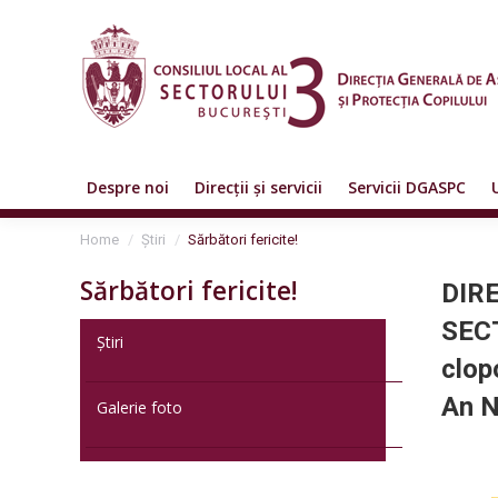
Despre noi
Direcții și servicii
Servicii DGASPC
You are here:
Home
Știri
Sărbători fericite!
Sărbători fericite!
DIR
SECT
Știri
clop
An N
Galerie foto