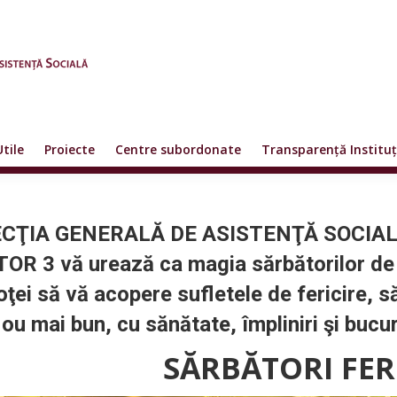
Utile
Proiecte
Centre subordonate
Transparență Instituț
ECŢIA GENERALĂ DE ASISTENŢĂ SOCIAL
OR 3 vă urează ca magia sărbătorilor de 
oţei să vă acopere sufletele de fericire, 
ou mai bun, cu sănătate, împliniri şi bucuri
SĂRBĂTORI FERI