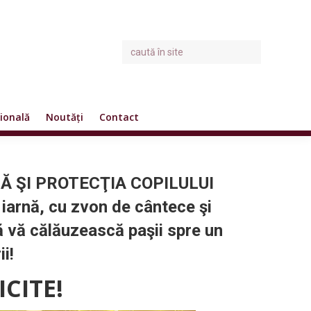
ională
Noutăți
Contact
Ă ŞI PROTECŢIA COPILULUI
iarnă, cu zvon de cântece şi
să vă călăuzească paşii spre un
i!
CITE!