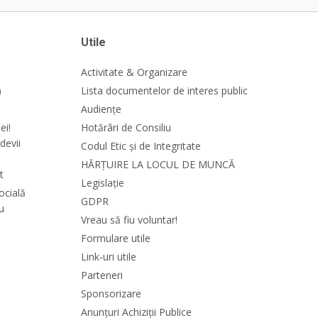
Utile
Activitate & Organizare
)
Lista documentelor de interes public
Audiențe
ei!
Hotărâri de Consiliu
devii
Codul Etic și de Integritate
HĂRȚUIRE LA LOCUL DE MUNCĂ
t
Legislație
ocială
GDPR
cu
Vreau să fiu voluntar!
Formulare utile
Link-uri utile
Parteneri
Sponsorizare
Anunțuri Achiziții Publice