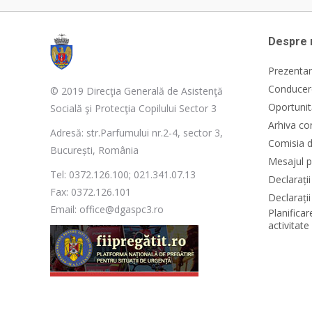
Despre 
Prezentar
Conducere
© 2019 Direcţia Generală de Asistenţă
Oportunit
Socială şi Protecţia Copilului Sector 3
Arhiva co
Adresă: str.Parfumului nr.2-4, sector 3,
Comisia d
București, România
Mesajul p
Tel: 0372.126.100; 021.341.07.13
Declarați
Fax: 0372.126.101
Declarații
Email: office@dgaspc3.ro
Planificar
activitat