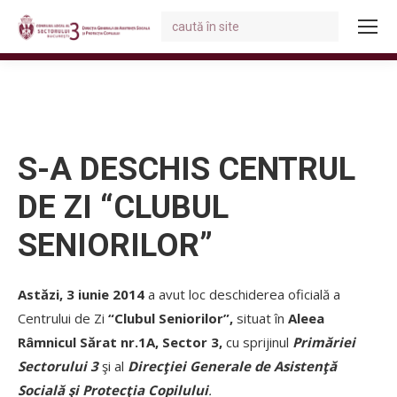
Search:
You are here:
S-A DESCHIS CENTRUL
DE ZI “CLUBUL
SENIORILOR”
Astăzi, 3 iunie 2014
a avut loc deschiderea
oficială a
Centrului de Zi
“Clubul Seniorilor”,
situat
în
Aleea
Râmnicul Sărat nr.1A, Sector 3,
cu sprijinul
Primăriei
Sectorului 3
şi
al
Direcţiei Generale de Asistenţă
Socială şi Protecţia Copilului
.