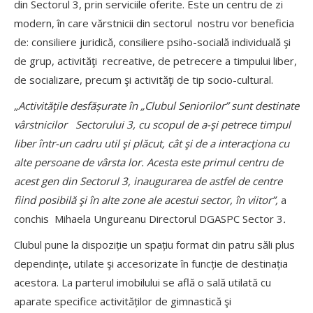
din Sectorul 3, prin serviciile oferite. Este un centru de zi
modern, în care vărstnicii din sectorul nostru vor beneficia
de: consiliere juridică, consiliere psiho-socială individuală şi
de grup, activităţi recreative, de petrecere a timpului liber,
de socializare, precum şi activităţi de tip socio-cultural.
„Activităţile
desfășurate în
„Clubul Seniorilor” sunt destinate
vârstnicilor Sectorului 3, cu scopul de a-şi petrece timpul
liber într-un cadru util şi plăcut, cât şi de a interacţiona cu
alte persoane de vârsta lor. Acesta este primul centru de
acest gen din Sectorul 3, inaugurarea de astfel de centre
fiind posibilă şi în alte zone ale acestui sector, în viitor”,
a
conchis Mihaela Ungureanu Directorul DGASPC Sector 3
.
Clubul pune la dispoziție un spațiu format din patru săli plus
dependințe, utilate şi accesorizate în funcție de destinația
acestora. La parterul imobilului se află o sală utilată cu
aparate specifice activităților de gimnastică şi