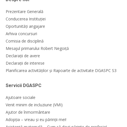
Prezentare Generală
Conducerea Instituției
Oportunități angajare
Arhiva concursuri
Comisia de disciplină
Mesajul primarului Robert Negoiță
Declarații de avere
Declarații de interese
Planificarea activităților și Rapoarte de activitate DGASPC S3
Servicii DGASPC
Ajutoare sociale
Venit minim de incluziune (VMI)
Ajutor de înmormântare
Adopția – vreau și eu părinții mei!
Asistență maternală – Cum să devii părinte de profesie!