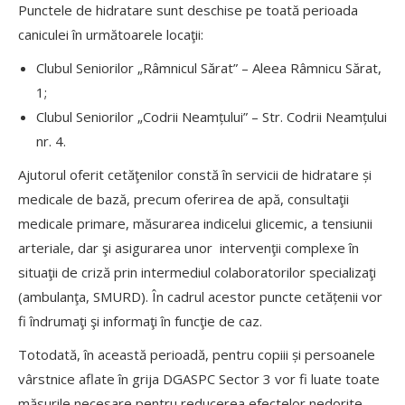
Punctele de hidratare sunt deschise pe toată perioada
caniculei în următoarele locaţii:
Clubul Seniorilor „Râmnicul Sărat” – Aleea Râmnicu Sărat,
1;
Clubul Seniorilor „Codrii Neamțului” – Str. Codrii Neamțului
nr. 4.
Ajutorul oferit cetăţenilor constă în servicii de hidratare și
medicale de bază, precum oferirea de apă, consultaţii
medicale primare, măsurarea indicelui glicemic, a tensiunii
arteriale, dar şi asigurarea unor intervenţii complexe în
situaţii de criză prin intermediul colaboratorilor specializaţi
(ambulanţa, SMURD). În cadrul acestor puncte cetățenii vor
fi îndrumaţi şi informaţi în funcţie de caz.
Totodată, în această perioadă, pentru copiii și persoanele
vârstnice aflate în grija DGASPC Sector 3 vor fi luate toate
măsurile necesare pentru reducerea efectelor nedorite