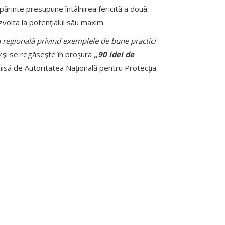
n părinte presupune întâlnirea fericită a douǎ
ezvolta la potenţialul său maxim.
 regională privind exemplele de bune practici
v
şi se regăseşte în broşura
„90 idei de
isă de Autoritatea Naţională pentru Protecţia