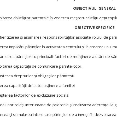
OBIECTIVUL GENERAL
tarea abilităţilor parentale în vederea creşterii calităţii vieţii copilul
OBIECTIVE SPECIFICE
ientizarea şi asumarea responsabilităţilor asociate rolului de pări
rea implicării părinţilor în activitatea centrului şi în crearea unui m
arizarea părinţilor cu principalii factori de menţinere a stării de săn
ltarea capacităţii de comunicare părinte-copil.
şterea drepturilor şi obligaţiilor părinteşti.
erea capacităţii de autosusţinere a familiei.
şterea factorilor de excluziune socială.
ea unor relaţii interumane de prietenie şi realizarea aderenţei la g
erea şi stimularea interesului părinţilor de a înveşti în dezvoltarea