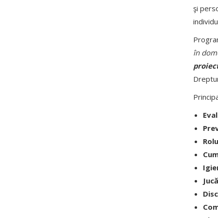
şi pers
individ
Progra
în dome
proiec
Drepturi
Princip
Eval
Prev
Rolu
Cum 
Igie
Jucă
Disc
Com