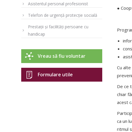
Asistentul personal profesionist
● Coopt
Telefon de urgență protecție socială
Prestații și facilități persoane cu
Progra
handicap
info
consi
Vreau să fiu voluntar
asis
Cu alte
Formulare utile
preveni
De ce t
chiar fă
acest c
Partici
ca un l
ritmul 