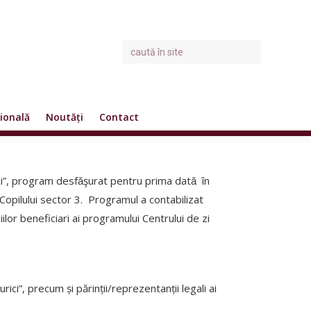
ională
Noutăți
Contact
rici”, program desfǎşurat pentru prima datǎ în
 Copilului sector 3. Programul a contabilizat
piilor beneficiari ai programului Centrului de zi
urici”, precum și părinții/reprezentanții legali ai
.