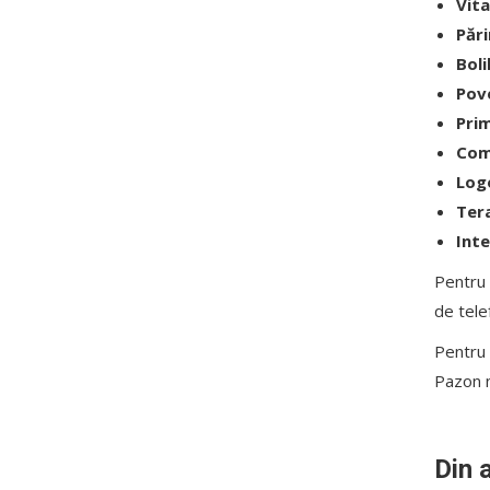
Vit
Pări
Boli
Pove
Prim
Com
Logo
Tera
Inte
Pentru 
de tele
Pentru 
Pazon n
Din 