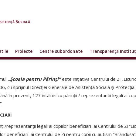
Utile
Proiecte
Centre subordonate
Transparență Instituț
mul
„Şcoala pentru Părinţi”
este iniţiativa Centrului de Zi „Licu
06, cu sprijinul Direcţiei Generale de Asistenţǎ Socialǎ şi Protecţia
ână în prezent, 127 întâlniri cu pǎrinţii / reprezentantii legali ai co
”.
CIARI
ții/reprezentanții legali ai copiilor beneficiari ai Centrului de Zi “Lic
ilor beneficiari ai Centrului de Zi pentru copii cu autism “Brândușa”