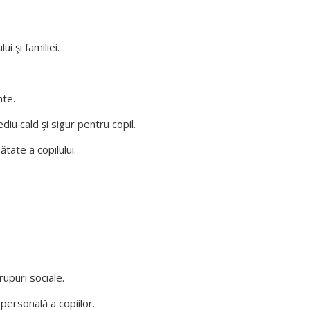
ui şi familiei.
nte.
ediu cald şi sigur pentru copil.
ătate a copilului.
rupuri sociale.
 personală a copiilor.