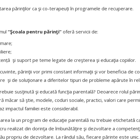
area părinţilor ca şi co-terapeuți în programele de recuperare.
mul
“Şcoala pentru părinţi”
oferă servicii de:
rmare;
liere;
tență şi suport pe teme legate de creşterea şi educaţia copiilor.
 cuvinte, părinţii vor primi constant informaţii şi vor beneficia de
re şi de soluţionare a diferitelor tipuri de probleme apărute în rela
rebuie susţinută şi educată funcţia parentală? Deoarece rolul părint
ră măcar să ştie, modele, coduri sociale, practici, valori care permit
az impactul familiei este considerabil.
parea la un program de educaţie parentală nu trebuie etichetatǎ ca o 
ucru realizat din dorinţa de îmbunătăţire şi dezvoltare a competenţe
său propriu de dezvoltare. La rândul său, fiecare părinte este unic. 