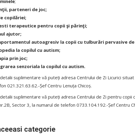
aminele
;
nţii, parteneri de joc;
le copilăriei;
sti terapeutice pentru copii şi părinţi;
ul ajutor;
portamentul autoagresiv la copii cu tulburări pervasive de
pedia la copilul cu autism;
pia prin joc;
grarea senzoriala la copilul cu autism.
detalii suplimentare vă puteți adresa Centrului de Zi Licurici situat 
fon 021.321.63.62.-Șef Centru Lenuța Chicoș.
detalii suplimentare vă puteți adresa Centrului de Zi pentru copii 
r.2B, Sector 3, la numarul de telefon 0733.104.192.-Șef Centru Ch
aceeasi categorie