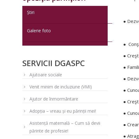
Știri
● Dezvol
Galerie foto
● Conşt
● Creşte
SERVICII DGASPC
● Famili
Ajutoare sociale
● Dezvo
Venit minim de incluziune (VMI)
● Cunoa
Ajutor de înmormântare
● Creşt
Adopția – vreau și eu părinții mei!
● Cunoa
Asistență maternală – Cum să devii
● Crear
părinte de profesie!
● Atrag