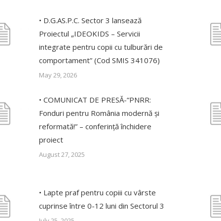
• D.G.AS.P.C. Sector 3 lansează
Proiectul „IDEOKIDS – Servicii
integrate pentru copii cu tulburări de
comportament” (Cod SMIS 341076)
May 29, 2026
• COMUNICAT DE PRESĂ-“PNRR:
Fonduri pentru România modernă și
reformată!” – conferință închidere
proiect
August 27, 2025
• Lapte praf pentru copiii cu vârste
cuprinse între 0-12 luni din Sectorul 3
July 25, 2025