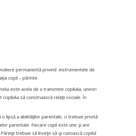
 consiliere permanentă privind instrumentele de
ţia copil – părinte.
elui este acela de a transmite copilului, uneori
 copilului să construiască relaţii sociale. În
lipsă a abilitǎţilor parentale, ci trebuie privită
lor parentale. Fiecare copil este unic şi are
Părinţii trebuie să înveţe să-şi cunoască copilul