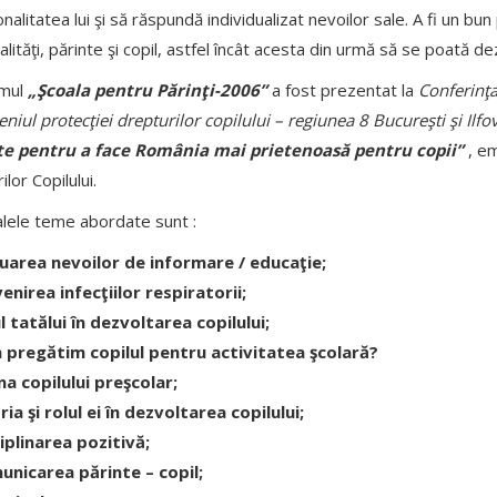
onalitatea lui şi să răspundă individualizat nevoilor sale. A fi un bu
ualităţi, părinte şi copil, astfel încât acesta din urmă să se poată d
mul
„Şcoala pentru Părinţi-2006”
a fost prezentat la
Conferinţa
niul protecţiei drepturilor copilului – regiunea 8 Bucureşti şi Ilfo
te pentru a face România mai prietenoasă pentru copii”
, em
lor Copilului.
alele teme abordate sunt :
uarea nevoilor de informare / educaţie;
enirea infecţiilor respiratorii;
l tatălui în dezvoltarea copilului;
pregătim copilul pentru activitatea şcolară?
na copilului preşcolar;
ria şi rolul ei în dezvoltarea copilului;
iplinarea pozitivă;
unicarea
părinte – copil;