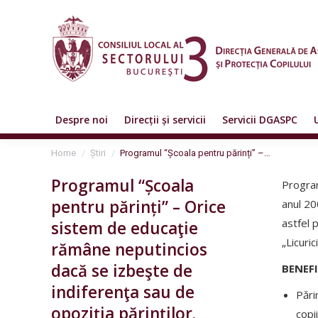
Despre noi
Direcții și servicii
Servicii DGASPC
You are here:
Home
Știri
Programul “Școala pentru părinți” –…
Programul “Școala
Progra
pentru părinți” – Orice
anul 20
astfel p
sistem de educaţie
„Licurici
rămâne neputincios
dacă se izbeşte de
BENEFI
indiferenţa sau de
Părin
opoziţia părinţilor.
copi