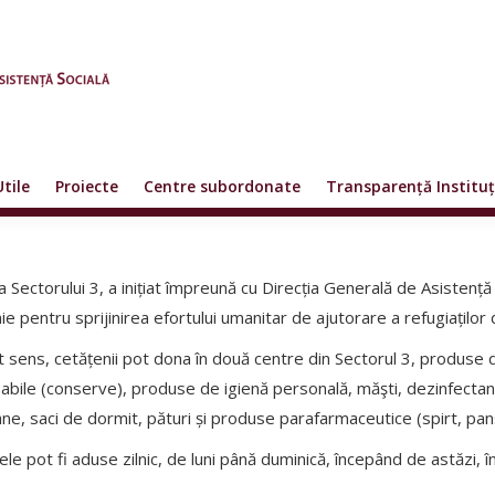
Utile
Proiecte
Centre subordonate
Transparență Instituț
a Sectorului 3, a inițiat împreună cu Direcția Generală de Asistență 
e pentru sprijinirea efortului umanitar de ajutorare a refugiaților 
t sens, cetățenii pot dona în două centre din Sectorul 3, produse 
abile (conserve), produse de igienă personală, măşti, dezinfectan
ne, saci de dormit, pături și produse parafarmaceutice (spirt, pan
le pot fi aduse zilnic, de luni până duminică, începând de astăzi, î