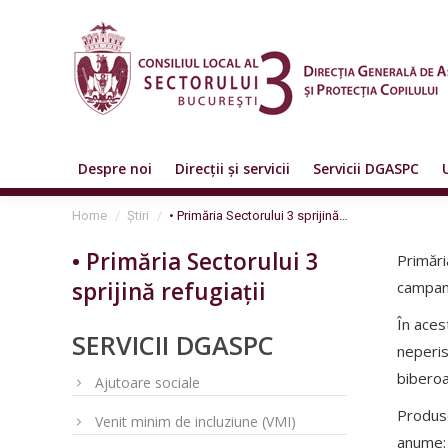
Despre noi
Direcții și servicii
Servicii DGASPC
You are here:
Home
Știri
• Primăria Sectorului 3 sprijină…
• Primăria Sectorului 3
Primări
sprijină refugiații
campani
În aces
SERVICII DGASPC
neperis
biberoa
Ajutoare sociale
Produse
Venit minim de incluziune (VMI)
anume: