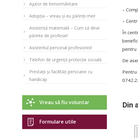
Ajutor de înmormântare
– Compl
Adopția – vreau și eu părinții mei!
– Centr
Asistență maternală – Cum să devii
În centr
părinte de profesie!
benefic
Asistentul personal profesionist
pentru 
Telefon de urgență protecție socială
De asem
Pentru 
Prestații și facilități persoane cu
handicap
0742.2
Vreau să fiu voluntar
Din 
Formulare utile