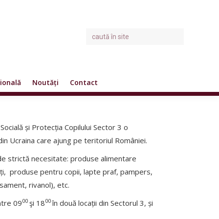
ională
Noutăți
Contact
Socială și Protecția Copilului Sector 3 o
din Ucraina care ajung pe teritoriul României.
de strictă necesitate: produse alimentare
ți, produse pentru copii, lapte praf, pampers,
sament, rivanol), etc.
00
00
ntre 09
şi 18
în două locații din Sectorul 3, și