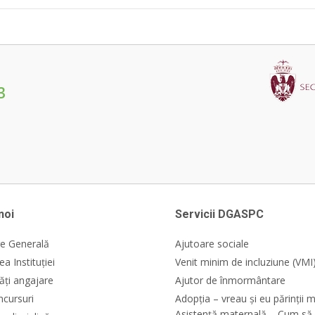
3
noi
Servicii DGASPC
e Generală
Ajutoare sociale
a Instituției
Venit minim de incluziune (VMI
ăți angajare
Ajutor de înmormântare
ncursuri
Adopția – vreau și eu părinții m
Asistență maternală – Cum să 