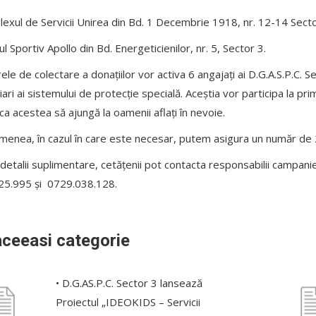
exul de Servicii Unirea din Bd. 1 Decembrie 1918, nr. 12-14 Secto
ul Sportiv Apollo din Bd. Energeticienilor, nr. 5, Sector 3.
ele de colectare a donațiilor vor activa 6 angajați ai D.G.A.S.P.C. Sect
iari ai sistemului de protecție specială. Aceștia vor participa la p
ca acestea să ajungă la oamenii aflați în nevoie.
enea, în cazul în care este necesar, putem asigura un număr de 
detalii suplimentare, cetățenii pot contacta responsabilii campani
25.995 și 0729.038.128.
aceeasi categorie
• D.G.AS.P.C. Sector 3 lansează
Proiectul „IDEOKIDS – Servicii