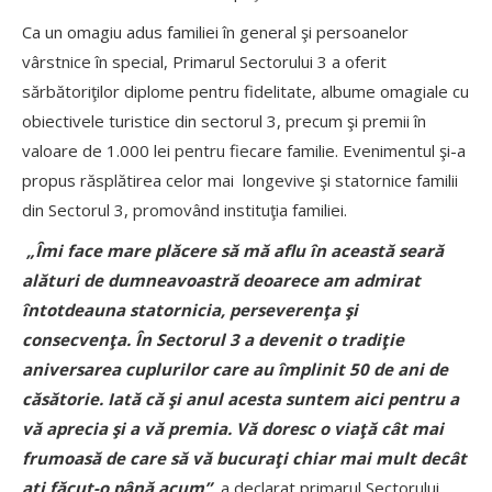
Ca un omagiu adus familiei în general şi persoanelor
vârstnice în special, Primarul Sectorului 3 a oferit
sărbătoriţilor diplome pentru fidelitate, albume omagiale cu
obiectivele turistice din sectorul 3, precum şi premii în
valoare de 1.000 lei pentru fiecare familie. Evenimentul şi-a
propus răsplătirea celor mai longevive şi statornice familii
din Sectorul 3, promovând instituţia familiei.
„Îmi face mare plăcere să mă aflu în această seară
alături de dumneavoastră deoarece am admirat
întotdeauna statornicia, perseverenţa şi
consecvenţa. În Sectorul 3 a devenit o tradiţie
aniversarea cuplurilor care au împlinit 50 de ani de
căsătorie. Iată că şi anul acesta suntem aici pentru a
vă aprecia şi a vă premia. Vă doresc o viaţă cât mai
frumoasă de care să vă bucuraţi chiar mai mult decât
aţi făcut-o până acum”
,
a declarat primarul Sectorului