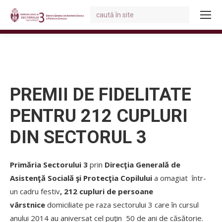
Search:
You are here:
PREMII DE FIDELITATE
PENTRU 212 CUPLURI
DIN SECTORUL 3
Primăria Sectorului 3
prin
Direcţia Generală de
Asistenţă Socială şi Protecţia Copilului
a
omagiat într-
un cadru festiv
, 212 cupluri de persoane
vârstnice
domiciliate pe raza sectorului 3 care în cursul
anului 2014 au aniversat cel puţin 50 de ani de căsătorie.