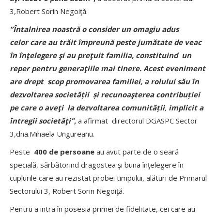
3,Robert Sorin Negoiţă.
”Întalnirea noastră o consider un omagiu adus
celor
care au trăit împreună peste jumătate de veac
în înţelegere şi au preţuit familia, constituind un
reper pentru generaţiile mai tinere. Acest eveniment
are drept scop promovarea familiei, a rolului său în
dezvoltarea societății și recunoaşterea contribuției
pe care o aveţi la dezvoltarea comunității
,
implicit a
întregii societăţi”
,
a afirmat directorul DGASPC Sector
3,dna.Mihaela Ungureanu.
Peste
400 de persoane
au avut parte de o seară
specială, sărbătorind dragostea şi buna înţelegere în
cuplurile care au rezistat probei timpului, alături de Primarul
Sectorului 3, Robert Sorin Negoiţă.
Pentru a intra în posesia primei de fidelitate, cei care au