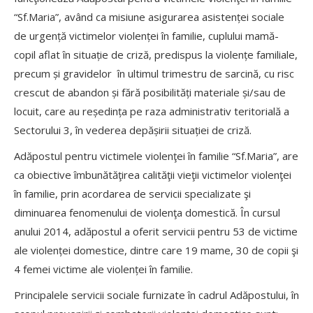
“Sf.Maria”, având ca misiune asigurarea asistenței sociale
de urgență victimelor violenței în familie, cuplului mamă-
copil aflat în situație de criză, predispus la violențe familiale,
precum și gravidelor în ultimul trimestru de sarcină, cu risc
crescut de abandon și fără posibilități materiale și/sau de
locuit, care au reședința pe raza administrativ teritorială a
Sectorului 3, în vederea depășirii situației de criză.
Adăpostul pentru victimele violenţei în familie “Sf.Maria”, are
ca obiective îmbunătăţirea calităţii vieţii victimelor violenţei
în familie, prin acordarea de servicii specializate şi
diminuarea fenomenului de violenţa domestică. În cursul
anului 2014, adăpostul a oferit servicii pentru 53 de victime
ale violenței domestice, dintre care 19 mame, 30 de copii şi
4 femei victime ale violenței în familie.
Principalele servicii sociale furnizate în cadrul Adăpostului, în