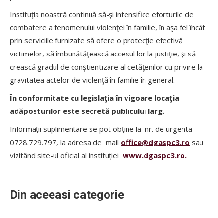
Instituţia noastră continuă să-şi intensifice eforturile de
combatere a fenomenului violenţei în familie, în aşa fel încât
prin serviciile furnizate să ofere o protecţie efectivă
victimelor, să îmbunătăţească accesul lor la justiţie, şi să
crească gradul de conştientizare al cetăţenilor cu privire la
gravitatea actelor de violenţă în familie în general.
În conformitate cu legislaţia în vigoare locaţia
adăposturilor este secretă publicului larg.
Informații suplimentare se pot obține la nr. de urgenta
0728.729.797, la adresa de mail
office@dgaspc3.ro
sau
vizitând site-ul oficial al instituției
www.dgaspc3.ro.
Din aceeasi categorie