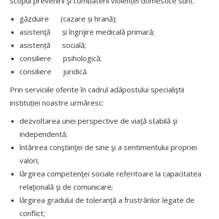
scopul prevenirii şi combaterii violenței domestice sunt:
găzduire (cazare și hrană);
asistenţă și îngrijire medicală primară;
asistență socială;
consiliere psihologică;
consiliere juridică.
Prin serviciile oferite în cadrul adăpostului specialiştii
instituției noastre urmăresc:
dezvoltarea unei perspective de viaţă stabilă şi
independentă;
întărirea conştiinţei de sine şi a sentimentului propriei
valori;
lărgirea competenţei sociale referitoare la capacitatea
relaţională şi de comunicare;
lărgirea gradului de toleranţă a frustrărilor legate de
conflict;