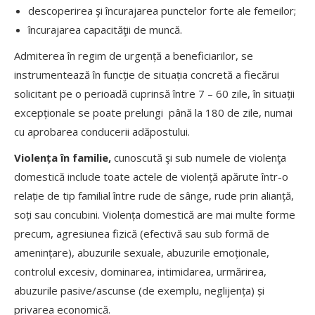
descoperirea şi încurajarea punctelor forte ale femeilor;
încurajarea capacităţii de muncă.
Admiterea în regim de urgență a beneficiarilor, se
instrumentează în funcție de situația concretă a fiecărui
solicitant pe o perioadă cuprinsă între 7 – 60 zile, în situații
excepționale se poate prelungi până la 180 de zile, numai
cu aprobarea conducerii adăpostului.
Violența în familie,
cunoscută şi sub numele de violenţa
domestică include toate actele de violență apărute într-o
relație de tip familial între rude de sânge, rude prin alianță,
soți sau concubini. Violența domestică are mai multe forme
precum, agresiunea fizică (efectivă sau sub formă de
amenințare), abuzurile sexuale, abuzurile emoționale,
controlul excesiv, dominarea, intimidarea, urmărirea,
abuzurile pasive/ascunse (de exemplu, neglijența) și
privarea economică.