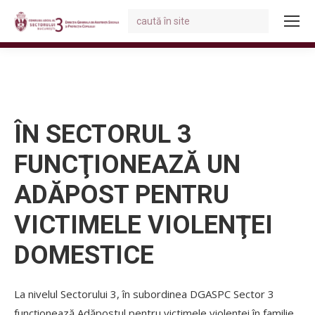
Search:
You are here:
ÎN SECTORUL 3
FUNCŢIONEAZĂ UN
ADĂPOST PENTRU
VICTIMELE VIOLENŢEI
DOMESTICE
La nivelul Sectorului 3, în subordinea DGASPC Sector 3
funcţionează Adăpostul pentru victimele violenţei în familie