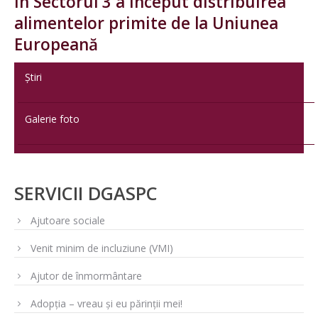
În Sectorul 3 a început distribuirea
alimentelor primite de la Uniunea
Europeană
Știri
Galerie foto
SERVICII DGASPC
Ajutoare sociale
Venit minim de incluziune (VMI)
Ajutor de înmormântare
Adopția – vreau și eu părinții mei!