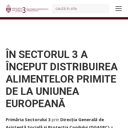
Search:
You are here:
ÎN SECTORUL 3 A
ÎNCEPUT DISTRIBUIREA
ALIMENTELOR PRIMITE
DE LA UNIUNEA
EUROPEANĂ
Primăria Sectorului 3
prin
Direcția Generală de
Asistență Socială și Protecția Copilului (DGASPC)
a