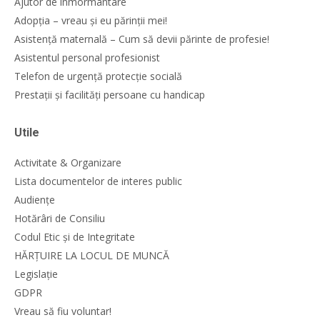
Ajutor de înmormântare
Adopția – vreau și eu părinții mei!
Asistență maternală – Cum să devii părinte de profesie!
Asistentul personal profesionist
Telefon de urgență protecție socială
Prestații și facilități persoane cu handicap
Utile
Activitate & Organizare
Lista documentelor de interes public
Audiențe
Hotărâri de Consiliu
Codul Etic și de Integritate
HĂRȚUIRE LA LOCUL DE MUNCĂ
Legislație
GDPR
Vreau să fiu voluntar!