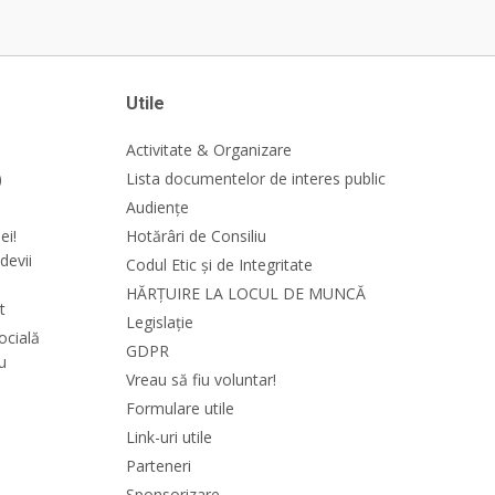
Utile
Activitate & Organizare
)
Lista documentelor de interes public
Audiențe
ei!
Hotărâri de Consiliu
devii
Codul Etic și de Integritate
HĂRȚUIRE LA LOCUL DE MUNCĂ
t
Legislație
ocială
GDPR
cu
Vreau să fiu voluntar!
Formulare utile
Link-uri utile
Parteneri
Sponsorizare