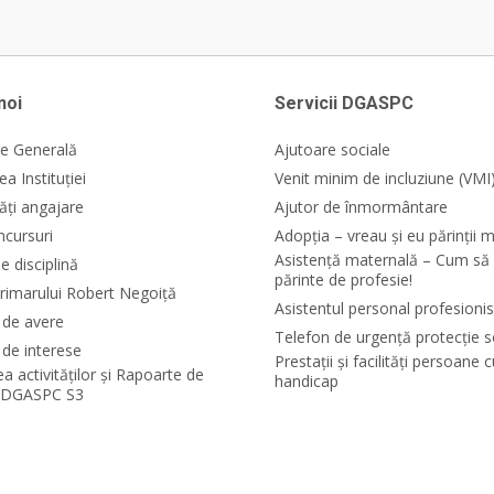
noi
Servicii DGASPC
e Generală
Ajutoare sociale
a Instituției
Venit minim de incluziune (VMI
ăți angajare
Ajutor de înmormântare
ncursuri
Adopția – vreau și eu părinții m
Asistență maternală – Cum să 
e disciplină
părinte de profesie!
rimarului Robert Negoiță
Asistentul personal profesionis
i de avere
Telefon de urgență protecție s
 de interese
Prestații și facilități persoane 
ea activităților și Rapoarte de
handicap
e DGASPC S3