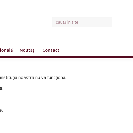
ională
Noutăți
Contact
 instituţia noastră nu va funcţiona.
8
.
.​