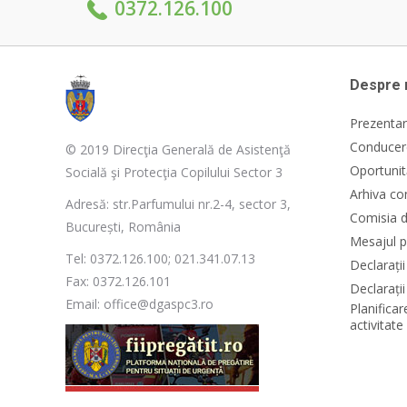
0372.126.100
Despre 
Prezentar
Conducere
© 2019 Direcţia Generală de Asistenţă
Oportunit
Socială şi Protecţia Copilului Sector 3
Arhiva co
Adresă: str.Parfumului nr.2-4, sector 3,
Comisia d
București, România
Mesajul p
Tel: 0372.126.100; 021.341.07.13
Declarați
Fax: 0372.126.101
Declarații
Email: office@dgaspc3.ro
Planificar
activitat