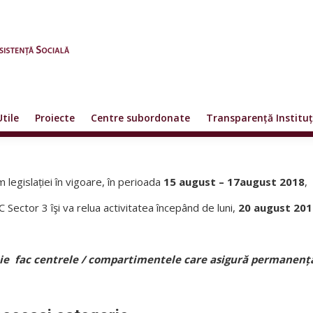
Utile
Proiecte
Centre subordonate
Transparență Instituț
 legislației în vigoare, în perioada
15 august
– 17a
ugust
2018
,
Sector 3 îşi va relua activitatea începând de luni,
20 august 201
ie fac centrele / compartimentele care asigură permanența