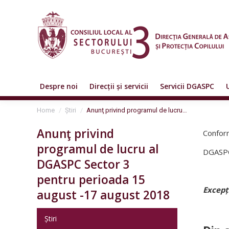
Despre noi
Direcții și servicii
Servicii DGASPC
You are here:
Home
Știri
Anunţ privind programul de lucru…
Anunţ privind
Conform
programul de lucru al
DGASPC 
DGASPC Sector 3
pentru perioada 15
Excepț
august -17 august 2018
Știri