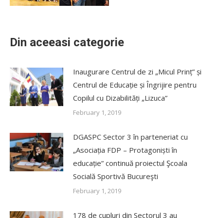
Din aceeasi categorie
Inaugurare Centrul de zi „Micul Prinț” și
Centrul de Educație și Îngrijire pentru
Copilul cu Dizabilități „Lizuca”
February 1, 2019
DGASPC Sector 3 în parteneriat cu
„Asociația FDP – Protagoniști în
educație” continuă proiectul Şcoala
Socială Sportivă Bucureşti
February 1, 2019
178 de cupluri din Sectorul 3 au